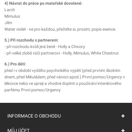
4) Návrat do práce po mateřské dovolené:
Larch
Mimulus
Jilm
Water violet - ne pro každou, přečtěte si, prosím, popis esence.
5.) Při rozchodu s partnerem:
- při rozchodu kvůli jiné ženě - Holly a Chicory
- při velké zlobě vůči partnerovi - Holly, Mimulus, White Chestnut
6.) Pro děti:
před i v období vyššího psychického vypětí (před prvním školním
dnem, před Mikulášem, před vánoci apod.) První pomoc/Urgency v
lékovce nebo ve spreji a vhodné doplnit o používání interiérového
parfému První pomoc/Urgency
INFORMACE O OBCHODU
MŮJ ÚČET