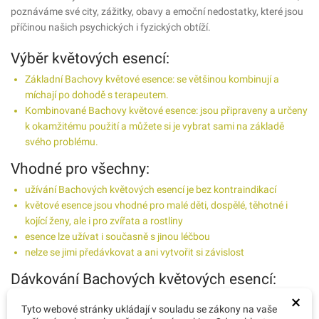
poznáváme své city, zážitky, obavy a emoční nedostatky, které jsou
příčinou našich psychických i fyzických obtíží.
Výběr květových esencí:
Základní Bachovy květové esence: se většinou kombinují a
míchají po dohodě s terapeutem.
Kombinované Bachovy květové esence: jsou připraveny a určeny
k okamžitému použití a můžete si je vybrat sami na základě
svého problému.
Vhodné pro všechny:
užívání Bachových květových esencí je bez kontraindikací
květové esence jsou vhodné pro malé děti, dospělé, těhotné i
kojící ženy, ale i pro zvířata a rostliny
esence lze užívat i současně s jinou léčbou
nelze se jimi předávkovat a ani vytvořit si závislost
Dávkování Bachových květových esencí:
×
krátkodobé: 2 kapky vybrané základní nebo kombinované
Tyto webové stránky ukládají v souladu se zákony na vaše
esence dejte do vody nebo jiného nápoje (čaj, džus, šťáva ....) a