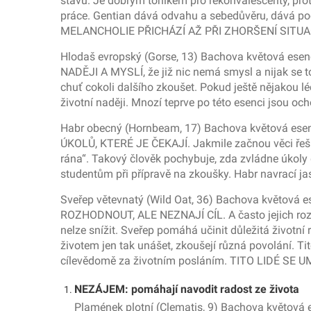
stavu. Je dobrým tonikem pro rekonvalescenty, prot
práce. Gentian dává odvahu a sebedůvěru, dává po
MELANCHOLIE PŘICHÁZÍ AŽ PŘI ZHORŠENÍ SITUA
Hlodaš evropský (Gorse, 13) Bachova květová esenc
NADĚJI A MYSLÍ, že již nic nemá smysl a nijak se t
chuť cokoli dalšího zkoušet. Pokud ještě nějakou l
životní naději. Mnozí teprve po této esenci jsou o
Habr obecný (Hornbeam, 17) Bachova květová esenc
ÚKOLŮ, KTERÉ JE ČEKAJÍ. Jakmile začnou věci řešit,
rána“. Takový člověk pochybuje, zda zvládne úkoly
studentům při přípravě na zkoušky. Habr navrací j
Sveřep větevnatý (Wild Oat, 36) Bachova květová ese
ROZHODNOUT, ALE NEZNAJÍ CÍL. A často jejich rozhod
nelze snížit. Sveřep pomáhá učinit důležitá životní r
životem jen tak unášet, zkoušejí různá povolání. Ti
cílevědomě za životním posláním. TITO LIDÉ SE
NEZÁJEM: pomáhají navodit radost ze života
Plamének plotní (Clematis, 9) Bachova květová ese