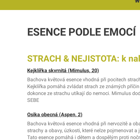
ESENCE PODLE EMOCÍ
STRACH & NEJISTOTA: k nale
Kejklířka skvrnitá (Mimulus, 20)
Bachova květová esence vhodná při pocitech strachu
Kejklířka pomáhá zvládat strach ze známých příčin (n
dokonce ze strachu utíkají do nemoci. Mimulus dod
SEBE
Osika obecná (Aspen, 2)
Bachova květová esence vhodná při nervozitě a ob
strachy a obavy, úzkosti, které nelze pojmenovat a j
Tato esence pomáhá i dětem a dospělým proti nočním