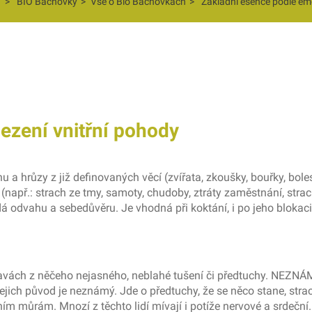
>
BIO Bachovky
>
Vše o Bio Bachovkách
>
Základní esence podle em
zení vnitřní pohody
 a hrůzy z již definovaných věcí (zvířata, zkoušky, bouřky, bo
apř.: strach ze tmy, samoty, chudoby, ztráty zaměstnání, strachu 
á odvahu a sebedůvěru. Je vhodná při koktání, i po jeho bloka
avách z něčeho nejasného, neblahé tušení či předtuchy. NEZN
ejich původ je neznámý. Jde o předtuchy, že se něco stane, strach
 můrám. Mnozí z těchto lidí mívají i potíže nervové a srdeční.