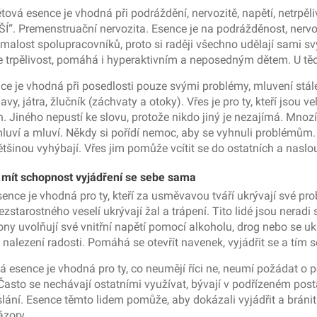
á esence je vhodná při podráždění, nervozitě, napětí, netrpělivos
remenstruační nervozita. Esence je na podrážděnost, nervozit
m pomalost spolupracovníků, proto si raději všechno udělají sami
je trpělivost, pomáhá i hyperaktivním a neposedným dětem. U těcht
e je vhodná při posedlosti pouze svými problémy, mluvení stále
, játra, žlučník (záchvaty a otoky). Vřes je pro ty, kteří jsou v
Jiného nepustí ke slovu, protože nikdo jiný je nezajímá. Mnozí z 
mluví a mluví. Někdy si pořídí nemoc, aby se vyhnuli problémům.
většinou vyhýbají. Vřes jim pomůže vcítit se do ostatních a naslo
ít schopnost vyjádření se sebe sama
ce je vhodná pro ty, kteří za usměvavou tváří ukrývají své problé
starostného veselí ukrývají žal a trápení. Tito lidé jsou neradi 
mony uvolňují své vnitřní napětí pomocí alkoholu, drog nebo se u
k nalezení radosti. Pomáhá se otevřít navenek, vyjádřit se a tím s
 esence je vhodná pro ty, co neumějí říci ne, neumí požádat o 
 Často se nechávají ostatními využívat, bývají v podřízeném posta
poslání. Esence těmto lidem pomůže, aby dokázali vyjádřit a bránit
ázory.