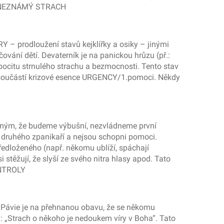
a.“ NEZNÁMÝ STRACH
– prodloužení stavů kejklířky a osiky – jinými
ování dětí. Devaterník je na panickou hrůzu (př.:
pocitu strnulého strachu a bezmocnosti. Tento stav
 součástí krizové esence URGENCY/1.pomoci. Někdy
ným, že budeme výbušní, nezvládneme první
dě druhého zpanikaří a nejsou schopni pomoci.
předloženého (např. někomu ublíží, spáchají
 stěžují, že slyší ze svého nitra hlasy apod. Tato
ONTROLY
Pávie je na přehnanou obavu, že se někomu
l: „Strach o někoho je nedoukem víry v Boha“. Tato