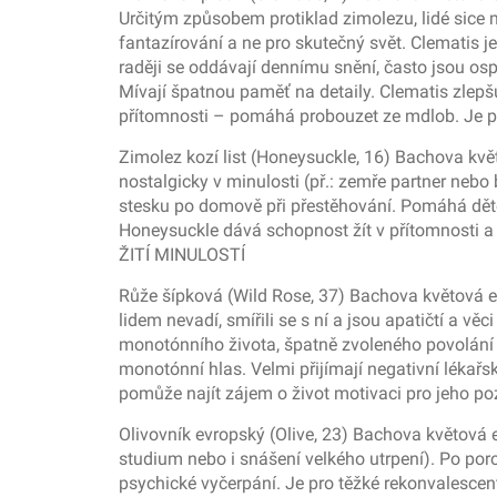
Určitým způsobem protiklad zimolezu, lidé sice 
fantazírování a ne pro skutečný svět. Clematis je
raději se oddávají dennímu snění, často jsou ospa
Mívají špatnou paměť na detaily. Clematis zlepš
přítomnosti – pomáhá probouzet ze mdlob. Je 
Zimolez kozí list (Honeysuckle, 16) Bachova květo
nostalgicky v minulosti (př.: zemře partner nebo 
stesku po domově při přestěhování. Pomáhá dětem
Honeysuckle dává schopnost žít v přítomnosti a b
ŽITÍ MINULOSTÍ
Růže šípková (Wild Rose, 37) Bachova květová es
lidem nevadí, smířili se s ní a jsou apatičtí a věc
monotónního života, špatně zvoleného povolání ap
monotónní hlas. Velmi přijímají negativní lékařs
pomůže najít zájem o život motivaci pro jeho p
Olivovník evropský (Olive, 23) Bachova květová e
studium nebo i snášení velkého utrpení). Po poro
psychické vyčerpání. Je pro těžké rekonvalescent