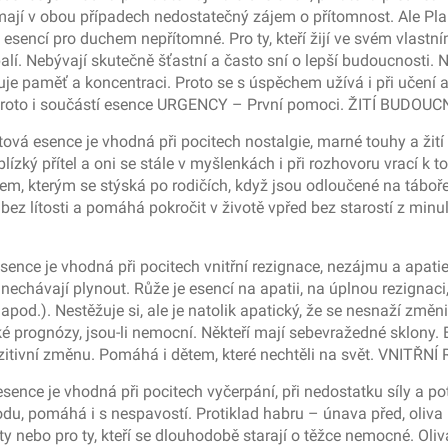
mají v obou případech nedostatečný zájem o přítomnost. Ale Plam
 esencí pro duchem nepřítomné. Pro ty, kteří žijí ve svém vlastním
lí. Nebývají skutečně šťastní a často sní o lepší budoucnosti. Ne
uje paměť a koncentraci. Proto se s úspěchem užívá i při učení 
proto i součástí esence URGENCY – První pomoci. ŽITÍ BUDOU
vá esence je vhodná při pocitech nostalgie, marné touhy a žití mi
blízký přítel a oni se stále v myšlenkách i při rozhovoru vrací k
, kterým se stýská po rodičích, když jsou odloučené na táboře,
ez lítosti a pomáhá pokročit v životě vpřed bez starostí z minulo
ence je vhodná při pocitech vnitřní rezignace, nezájmu a apatie
i nechávají plynout. Růže je esencí na apatii, na úplnou rezignaci,
od.). Nestěžuje si, ale je natolik apatický, že se nesnaží změnit
ké prognózy, jsou-li nemocní. Někteří mají sebevražedné sklony.
ozitivní změnu. Pomáhá i dětem, které nechtěli na svět. VNITŘN
sence je vhodná při pocitech vyčerpání, při nedostatku síly a p
du, pomáhá i s nespavostí. Protiklad habru – únava před, oliva 
y nebo pro ty, kteří se dlouhodobě starají o těžce nemocné. Oliva