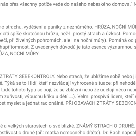
 která nás přes všechny potíže vede do našeho nebeského domov
ho strachu, vyděšení a paniky z neznámého. HRŮZA, NOČNÍ MŮRY 
 cítí spíše skutečnou hrůzu, než-li prostý strach a úzkost. Pomoč
ečí, při živelných pohromách, ale i na noční múry). Pomáhá od 
uchapřítomnost. Z uvedených důvodů je tato esence významnou
HRŮZA, NOČNÍ MŮRY
TRÁTY SEBEKONTROLY. Nebo strach, že ublížíme sobě nebo ji
Týká se to i lidí, kteří nezvládají vyhrocené situace: při neho
 Lidé tohoto typu se bojí, že se zblázní nebo že udělají něco ne
uřivosti, výbuchu křiku u dětí ….). Velmi prospívá lidem, kteří si
pnost myslet a jednat racionálně. PŘI OBAVÁCH ZTRÁTY SEBEK
ě a velkých starostech o své blízké. ZNÁMÝ STRACH O DRUHÉ. 
stlivost o druhé (př.: matka nemocného dítěte). Dr. Bach napsa