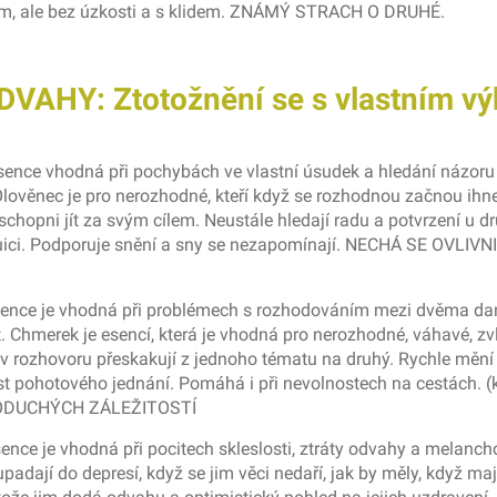
em, ale bez úzkosti a s klidem. ZNÁMÝ STRACH O DRUHÉ.
HY: Ztotožnění se s vlastním vý
sence vhodná při pochybách ve vlastní úsudek a hledání názoru 
Olověnec je pro nerozhodné, kteří když se rozhodnou začnou ih
hopni jít za svým cílem. Neustále hledají radu a potvrzení u dr
intuici. Podporuje snění a sny se nezapomínají. NECHÁ SE OVL
ence je vhodná při problémech s rozhodováním mezi dvěma daným
tat. Chmerek je esencí, která je vhodná pro nerozhodné, váhavé, z
 v rozhovoru přeskakují z jednoho tématu na druhý. Rychle mění n
 pohotového jednání. Pomáhá i při nevolnostech na cestách. (
ODUCHÝCH ZÁLEŽITOSTÍ
ce je vhodná při pocitech skleslosti, ztráty odvahy a melancholi
ají do depresí, když se jim věci nedaří, jak by měly, když mají