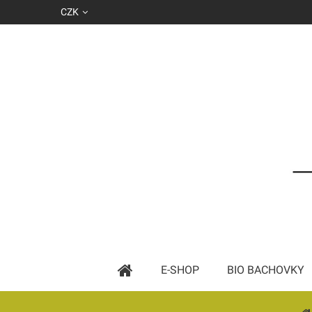
CZK
E-SHOP
BIO BACHOVKY
Základní esence podle abecedy