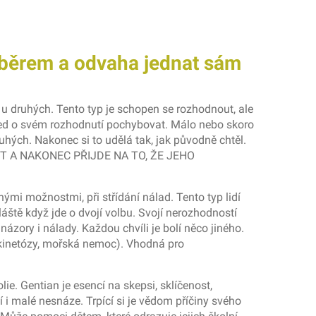
běrem a odvaha jednat sám
u druhých. Tento typ je schopen se rozhodnout, ale
ned o svém rozhodnutí pochybovat. Málo nebo skoro
uhých. Nakonec si to udělá tak, jak původně chtěl.
IVNIT A NAKONEC PŘIJDE NA TO, ŽE JEHO
i možnostmi, při střídání nálad. Tento typ lidí
vláště když jde o dvojí volbu. Svojí nerozhodností
ázory i nálady. Každou chvíli je bolí něco jiného.
kinetózy, mořská nemoc). Vhodná pro
e. Gentian je esencí na skepsi, sklíčenost,
 i malé nesnáze. Trpící si je vědom příčiny svého