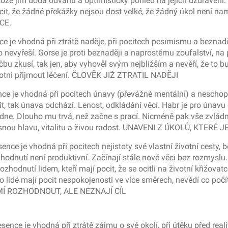
ože jim dodá odvahu a optimistický pohled na jejich uzdravení.
cit, že žádné překážky nejsou dost velké, že žádný úkol není 
CE.
e je vhodná při ztrátě naděje, při pocitech pesimismu a bezna
o nevyřeší. Gorse je proti beznaději a naprostému zoufalství, n
éčbu zkusí, tak jen, aby vyhověl svým nejbližším a nevěří, že t
chotni přijmout léčení. ČLOVĚK JIŽ ZTRATIL NADĚJI
e je vhodná při pocitech únavy (převážně mentální) a neschopn
 tak únava odchází. Lenost, odkládání věcí. Habr je pro únavu č
 dne. Dlouho mu trvá, než začne s prací. Nicméně pak vše zvlád
asnou hlavu, vitalitu a živou radost. UNAVENI Z ÚKOLŮ, KTERÉ 
nce je vhodná při pocitech nejistoty své vlastní životní cesty,
nutí není produktivní. Začínají stále nové věci bez rozmyslu. P
ozhodnutí lidem, kteří mají pocit, že se ocitli na životní křižovat
to lidé mají pocit nespokojenosti ve více směrech, nevědí co poč
 UMÍ ROZHODNOUT, ALE NEZNAJÍ CÍL
nce je vhodná při ztrátě zájmu o své okolí, při útěku před realit