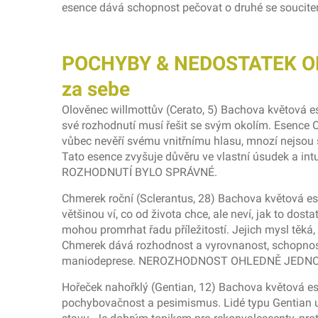
esence dává schopnost pečovat o druhé se soucit
POCHYBY & NEDOSTATEK ODVA
za sebe
Olověnec willmottův (Cerato, 5) Bachova květová e
své rozhodnutí musí řešit se svým okolím. Esence 
vůbec nevěří svému vnitřnímu hlasu, mnozí nejsou sc
Tato esence zvyšuje důvěru ve vlastní úsudek a 
ROZHODNUTÍ BYLO SPRÁVNÉ.
Chmerek roční (Sclerantus, 28) Bachova květová es
většinou ví, co od života chce, ale neví, jak to dos
mohou promrhat řadu příležitostí. Jejich mysl těká,
Chmerek dává rozhodnost a vyrovnanost, schopnost
maniodeprese. NEROZHODNOST OHLEDNĚ JEDN
Hořeček nahořklý (Gentian, 12) Bachova květová esen
pochybovačnost a pesimismus. Lidé typu Gentian upad