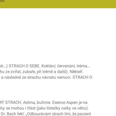
ocí
lesti…) STRACH O SEBE. Koktání, červenání, tréma…
ze zvířat, zubaře, při trémě a další). Někteří
ci a následně ze strachu návratu nemoci. STRACH O
ÁMÝ STRACH. Astma, bulimie. Esence Aspen je na
y se mohou i třást (jako lístečky osiky ve větru).
 Dr. Bach řekl: „Odbourávám strach tím, že pacient