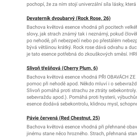
pochopí, že za ním stojí univerzální síla lásky,
Devaterník dvoubarvý (Rock Rose, 26)
Bachova květová esence vhodná při pocitech velké
slovy, jak strach známý tak i neznámý, pokud člověk
po nehodě, při nebezpečí nebo po přestálém nebezp
bývá většinou krátký. Rock rose dává odvahu a d
je tato esence potřebná do zkouškových směsí. 
Slivoň třešňová (Cherry Plum, 6)
Bachova květová esence vhodná PŘI OBAVÁCH ZE Z
pomoc při nehodě apod. Někdo mluví i o sebevraždě. 
Slivoň pomáhá proti strachu ze ztráty sebekontroly.
sebevraždu apod.). Pomáhá proti hysterii, výbuchům z
esence dodává sebekontrolu, klidnou mysl, scho
Pávie červená (Red Chestnut, 25)
Bachova květová esence vhodná při přehnané obav
jinému stane něco hrozného. Strach, přehnaná staro