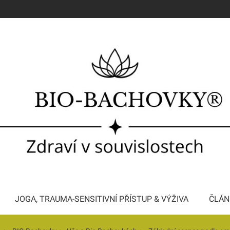
JOGA, TRAUMA-SENSITIVNÍ PŘÍSTUP & VÝŽIVA
ČLÁN
Konzultace a Bachova terapie