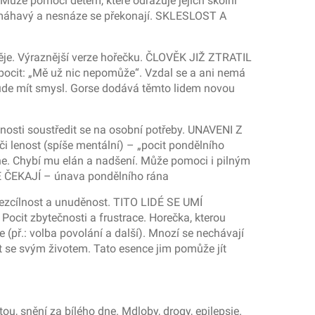
 Může pomoci dětem, které odrazuje jejich školní
namáhavý a nesnáze se překonají. SKLESLOST A
děje. Výraznější verze hořečku. ČLOVĚK JIŽ ZTRATIL
a pocit: „Mě už nic nepomůže“. Vzdal se a ani nemá
o bude mít smysl. Gorse dodává těmto lidem novou
osti soustředit se na osobní potřeby. UNAVENI Z
i lenost (spíše mentální) – „pocit pondělního
ne. Chybí mu elán a nadšení. Může pomoci i pilným
JE ČEKAJÍ – únava pondělního rána
 bezcílnost a unuděnost. TITO LIDÉ SE UMÍ
ocit zbytečnosti a frustrace. Horečka, kterou
ce (př.: volba povolání a další). Mnozí se nechávají
ít se svým životem. Tato esence jim pomůže jít
ou, snění za bílého dne. Mdloby, drogy, epilepsie.