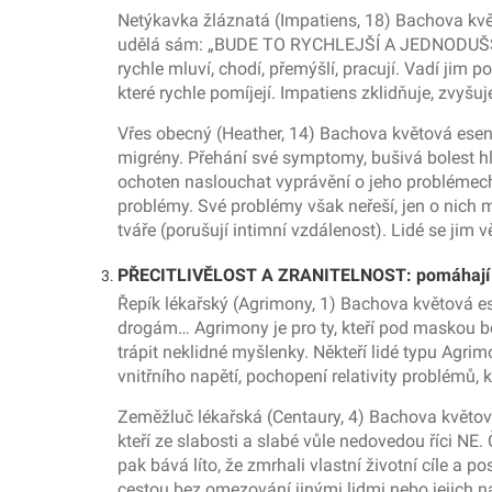
Netýkavka žláznatá (Impatiens, 18) Bachova květov
udělá sám: „BUDE TO RYCHLEJŠÍ A JEDNODUŠŠÍ“. P
rychle mluví, chodí, přemýšlí, pracují. Vadí ji
které rychle pomíjejí. Impatiens zklidňuje, zvyšu
Vřes obecný (Heather, 14) Bachova květová esenc
migrény. Přehání své symptomy, bušivá bolest hlavy
ochoten naslouchat vyprávění o jeho problémech. 
problémy. Své problémy však neřeší, jen o nich 
tváře (porušují intimní vzdálenost). Lidé se jim 
PŘECITLIVĚLOST A ZRANITELNOST: pomáhají m
Řepík lékařský (Agrimony, 1) Bachova květová esen
drogám… Agrimony je pro ty, kteří pod maskou bez
trápit neklidné myšlenky. Někteří lidé typu Agri
vnitřního napětí, pochopení relativity problémů, 
Zeměžluč lékařská (Centaury, 4) Bachova květová
kteří ze slabosti a slabé vůle nedovedou říci NE.
pak bává líto, že zmrhali vlastní životní cíle a 
cestou bez omezování jinými lidmi nebo jejich n