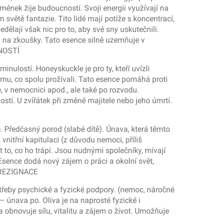
ének žije budoucností. Svoji energii využívají na
 světě fantazie. Tito lidé mají potíže s koncentrací,
dělají však nic pro to, aby své sny uskutečnili.
a na zkoušky. Tato esence silně uzemňuje v
CNOSTÍ
nulostí. Honeyskuckle je pro ty, kteří uvízli
 tomu, co spolu prožívali. Tato esence pomáhá proti
 v nemocnici apod., ale také po rozvodu.
stí. U zvířátek při změně majitele nebo jeho úmrtí.
. Předčasný porod (slabé dítě). Únava, která těmto
 vnitřní kapitulaci (z důvodu nemoci, příliš
 to, co ho trápí. Jsou nudnými společníky, mívají
 Esence dodá nový zájem o práci a okolní svět,
Í REZIGNACE
otřeby psychické a fyzické podpory. (nemoc, náročné
– únava po. Oliva je na naprosté fyzické i
 obnovuje sílu, vitalitu a zájem o život. Umožňuje