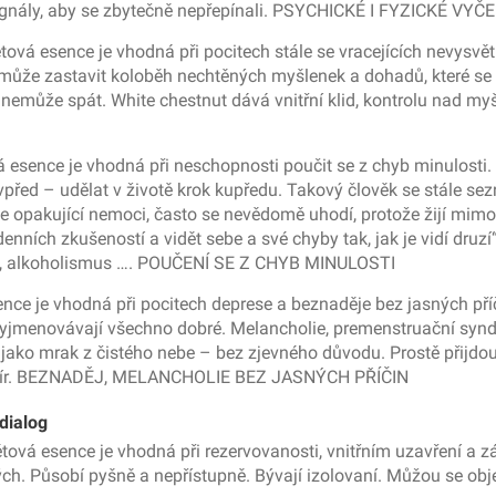
signály, aby se zbytečně nepřepínali. PSYCHICKÉ I FYZICKÉ VYČ
ová esence je vhodná při pocitech stále se vracejících nevysvět
omůže zastavit koloběh nechtěných myšlenek a dohadů, které se 
 nemůže spát. White chestnut dává vnitřní klid, kontrolu nad m
 esence je vhodná při neschopnosti poučit se z chyb minulosti. 
it vpřed – udělat v životě krok kupředu. Takový člověk se stále
se opakující nemoci, často se nevědomě uhodí, protože žijí mimo
ích zkušeností a vidět sebe a své chyby tak, jak je vidí druzí“
ogy, alkoholismus …. POUČENÍ SE Z CHYB MINULOSTI
nce je vhodná při pocitech deprese a beznaděje bez jasných příč
to vyjmenovávají všechno dobré. Melancholie, premenstruační sy
 jako mrak z čistého nebe – bez zjevného důvodu. Prostě přijdou 
u a mír. BEZNADĚJ, MELANCHOLIE BEZ JASNÝCH PŘÍČIN
dialog
ová esence je vhodná při rezervovanosti, vnitřním uzavření a zár
h. Působí pyšně a nepřístupně. Bývají izolovaní. Můžou se obje