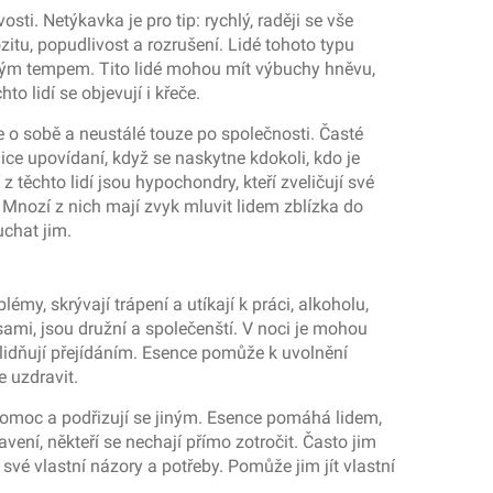
ti. Netýkavka je pro tip: rychlý, raději se vše
u, popudlivost a rozrušení. Lidé tohoto typu
 svým tempem. Tito lidé mohou mít výbuchy hněvu,
o lidí se objevují i křeče.
 o sobě a neustálé touze po společnosti. Časté
elice upovídaní, když se naskytne kdokoli, kdo je
těchto lidí jsou hypochondry, kteří zveličují své
 Mnozí z nich mají zvyk mluvit lidem zblízka do
uchat jim.
my, skrývají trápení a utíkají k práci, alkoholu,
sami, jsou družní a společenští. V noci je mohou
klidňují přejídáním. Esence pomůže k uvolnění
e uzdravit.
pomoc a podřizují se jiným. Esence pomáhá lidem,
vení, někteří se nechají přímo zotročit. Často jim
 své vlastní názory a potřeby. Pomůže jim jít vlastní