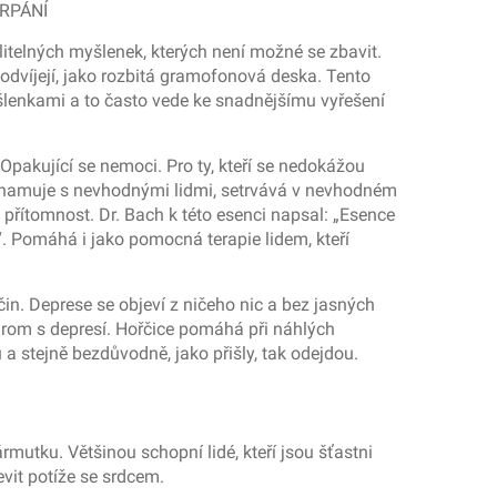
ERPÁNÍ
litelných myšlenek, kterých není možné se zbavit.
odvíjejí, jako rozbitá gramofonová deska. Tento
yšlenkami a to často vede ke snadnějšímu vyřešení
Opakující se nemoci. Pro ty, kteří se nedokážou
 seznamuje s nevhodnými lidmi, setrvává v nevhodném
 přítomnost. Dr. Bach k této esenci napsal: „Esence
. Pomáhá i jako pomocná terapie lidem, kteří
in. Deprese se objeví z ničeho nic a bez jasných
ndrom s depresí. Hořčice pomáhá při náhlých
a stejně bezdůvodně, jako přišly, tak odejdou.
mutku. Většinou schopní lidé, kteří jsou šťastni
vit potíže se srdcem.