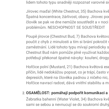
lidem tohoto typu snadněji rozpoznat varovné 
Jírovec maďal (White Chestnut, 35) Bachova květ
Špatná koncentrace, žárlivost, obavy. Jírovec p
člověk se pak ve dne nemůže soustředit a v noci
problémům. NESCHOPNOST SE SOUSTŘEDIT
Poupě jírovce (Chestnut Bud, 7) Bachova květová
poučit z chyb z minulosti a tím si brání pokroč
zaměstnání. Lidé tohoto typu mívají periodicky 
Chestnut Bud nám pomůže plně využívat každodenn
potřebují překonat špatné návyky: kouření, dr
Hořčice polní (Mustard, 21) Bachova květová ese
příčin, lidé nedokážou popsat, co je trápí, čas
depresích, které na člověka padnou z ničeho nic,
Hořčice navrací radost, dává vnitřní stabilit
OSAMĚLOST: pomáhají podpořit komunikaci a 
Žebratka bahenní (Water Violet, 34) Bachova květ
sami se sebou a nevnucují se do soukromí druhýc