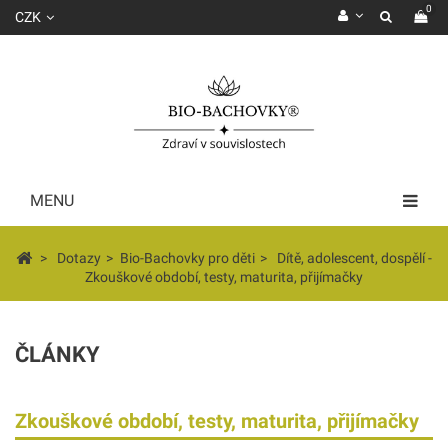
0
CZK
MENU
>
Dotazy
>
Bio-Bachovky pro děti
>
Dítě, adolescent, dospělí -
Zkouškové období, testy, maturita, přijímačky
ČLÁNKY
Zkouškové období, testy, maturita, přijímačky