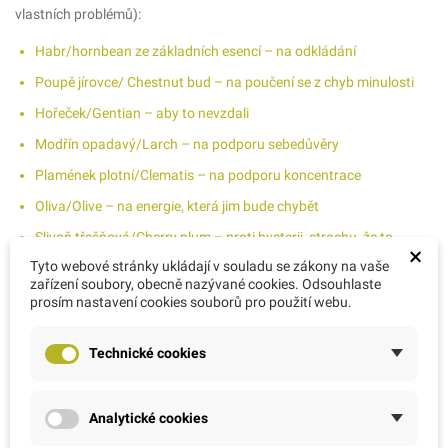
vlastních problémů):
Habr/hornbean ze základních esencí – na odkládání
Poupě jírovce/ Chestnut bud – na poučení se z chyb minulosti
Hořeček/Gentian – aby to nevzdali
Modřín opadavý/Larch – na podporu sebedůvěry
Plamének plotní/Clematis – na podporu koncentrace
Oliva/Olive – na energie, která jim bude chybět
Slivoň třešňová/Cherry plum – proti hysterii, strachu, že to
×
nezvládnu
Tyto webové stránky ukládají v souladu se zákony na vaše
zařízení soubory, obecně nazývané cookies. Odsouhlaste
Ztráta koncentrace při učení nebo při
prosím nastavení cookies souborů pro použití webu.
samotné zkoušce:
Technické cookies
Stres bývá synonymem pro ztrátu dostatečné koncentrace.
Analytické cookies
Zaměřuje většinu energie k negativním myšlenkám a v hlavě jich lítá
obrovské množství. Soustředění začne vyžadovat příliš energie