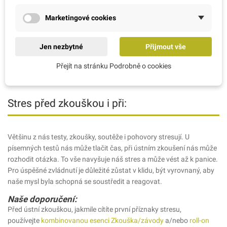
nebo se nejsme schopni vůbec soustředit.
Marketingové cookies
Naše doporučení:
Kombinovaná esence Koncentrace
je vhodným pomocníkem.
Jen nezbytné
Přijmout vše
Připravte si lahev s pitím, upíjejte a učte se. Ztráta koncentrace při
zkoušce: v den zkoušky a předchozí den užívejte tuto esenci v
Přejít na stránku Podrobně o cookies
nápoji. Ke zkoušce si pak nezapomeňte vzít sprej nebo
roll-on První
pomoci
, kdyby vás přepadla panika.
Stres před zkouškou i při:
Většinu z nás testy, zkoušky, soutěže i pohovory stresují. U
písemných testů nás může tlačit čas, při ústním zkoušení nás může
rozhodit otázka. To vše navyšuje náš stres a může vést až k panice.
Pro úspěšné zvládnutí je důležité zůstat v klidu, být vyrovnaný, aby
naše mysl byla schopná se soustředit a reagovat.
Naše doporučení:
Před ústní zkouškou, jakmile cítíte první příznaky stresu,
používejte
kombinovanou esenci Zkouška/závody
a/nebo
roll-on