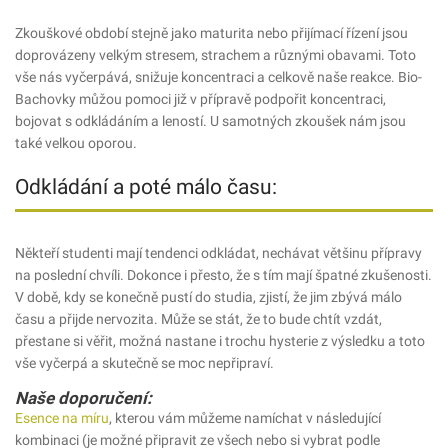
Zkouškové období stejně jako maturita nebo přijímací řízení jsou
doprovázeny velkým stresem, strachem a různými obavami. Toto
vše nás vyčerpává, snižuje koncentraci a celkově naše reakce. Bio-
Bachovky můžou pomoci již v přípravě podpořit koncentraci,
bojovat s odkládáním a leností. U samotných zkoušek nám jsou
také velkou oporou.
Odkládání a poté málo času:
Někteří studenti mají tendenci odkládat, nechávat většinu přípravy
na poslední chvíli. Dokonce i přesto, že s tím mají špatné zkušenosti.
V době, kdy se konečně pustí do studia, zjistí, že jim zbývá málo
času a přijde nervozita. Může se stát, že to bude chtít vzdát,
přestane si věřit, možná nastane i trochu hysterie z výsledku a toto
vše vyčerpá a skutečně se moc nepřipraví.
Naše doporučení:
Esence na míru
, kterou vám můžeme namíchat v následující
kombinaci (je možné připravit ze všech nebo si vybrat podle