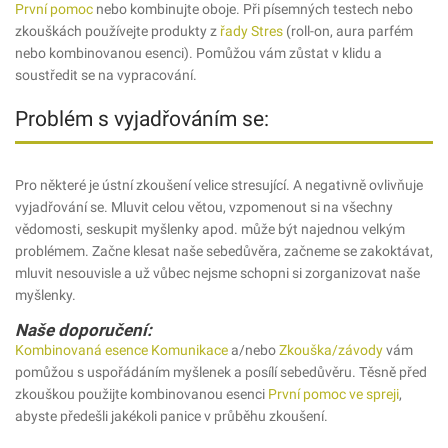
První pomoc
nebo kombinujte oboje. Při písemných testech nebo
zkouškách používejte produkty z
řady Stres
(roll-on, aura parfém
nebo kombinovanou esenci). Pomůžou vám zůstat v klidu a
soustředit se na vypracování.
Problém s vyjadřováním se:
Pro některé je ústní zkoušení velice stresující. A negativně ovlivňuje
vyjadřování se. Mluvit celou větou, vzpomenout si na všechny
vědomosti, seskupit myšlenky apod. může být najednou velkým
problémem. Začne klesat naše sebedůvěra, začneme se zakoktávat,
mluvit nesouvisle a už vůbec nejsme schopni si zorganizovat naše
myšlenky.
Naše doporučení:
Kombinovaná esence Komunikace
a/nebo
Zkouška/závody
vám
pomůžou s uspořádáním myšlenek a posílí sebedůvěru. Těsně před
zkouškou použijte kombinovanou esenci
První pomoc ve spreji
,
abyste předešli jakékoli panice v průběhu zkoušení.