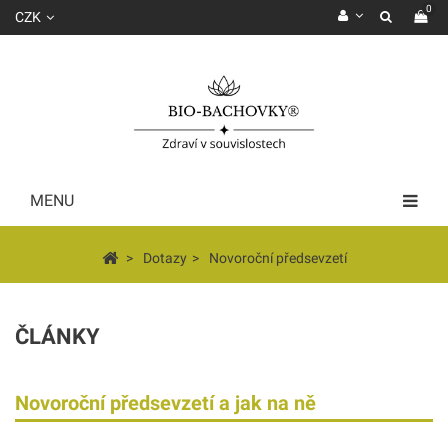
0
CZK
MENU
>
Dotazy
>
Novoroční předsevzetí
ČLÁNKY
Novoroční předsevzetí a jak na ně