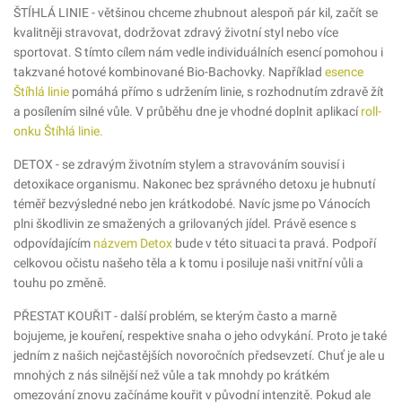
ŠTÍHLÁ LINIE - většinou chceme zhubnout alespoň pár kil, začít se
kvalitněji stravovat, dodržovat zdravý životní styl nebo více
sportovat. S tímto cílem nám vedle individuálních esencí pomohou i
takzvané hotové kombinované Bio-Bachovky. Například
esence
Štíhlá linie
pomáhá přímo s udržením linie, s rozhodnutím zdravě žít
a posílením silné vůle. V průběhu dne je vhodné doplnit aplikací
roll-
onku Štíhlá linie.
DETOX - se zdravým životním stylem a stravováním souvisí i
detoxikace organismu. Nakonec bez správného detoxu je hubnutí
téměř bezvýsledné nebo jen krátkodobé. Navíc jsme po Vánocích
plni škodlivin ze smažených a grilovaných jídel. Právě esence s
odpovídajícím
názvem Detox
bude v této situaci ta pravá. Podpoří
celkovou očistu našeho těla a k tomu i posiluje naši vnitřní vůli a
touhu po změně.
PŘESTAT KOUŘIT - další problém, se kterým často a marně
bojujeme, je kouření, respektive snaha o jeho odvykání. Proto je také
jedním z našich nejčastějších novoročních předsevzetí. Chuť je ale u
mnohých z nás silnější než vůle a tak mnohdy po krátkém
omezování znovu začínáme kouřit v původní intenzitě. Pokud ale