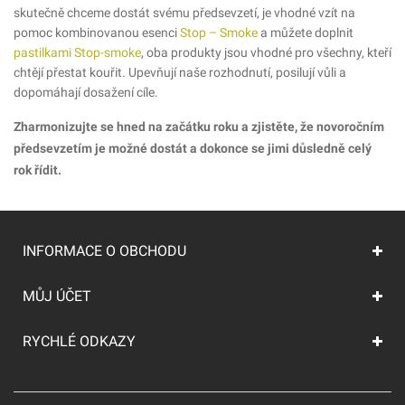
skutečně chceme dostát svému předsevzetí, je vhodné vzít na
pomoc kombinovanou esenci
Stop – Smoke
a můžete doplnit
pastilkami Stop-smoke
, oba produkty jsou vhodné pro všechny, kteří
chtějí přestat kouřit. Upevňují naše rozhodnutí, posilují vůli a
dopomáhají dosažení cíle.
Zharmonizujte se hned na začátku roku a zjistěte, že novoročním
předsevzetím je možné dostát a dokonce se jimi důsledně celý
rok řídit.
INFORMACE O OBCHODU
MŮJ ÚČET
RYCHLÉ ODKAZY