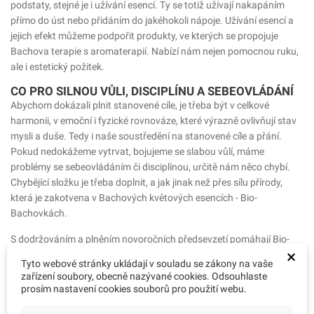
podstaty, stejné je i užívání esencí. Ty se totiž užívají nakapáním
přímo do úst nebo přidáním do jakéhokoli nápoje. Užívání esencí a
jejich efekt můžeme podpořit produkty, ve kterých se propojuje
Bachova terapie s aromaterapií. Nabízí nám nejen pomocnou ruku,
ale i estetický požitek.
CO PRO SILNOU VŮLI, DISCIPLÍNU A SEBEOVLÁDÁNÍ
Abychom dokázali plnit stanovené cíle, je třeba být v celkové
harmonii, v emoční i fyzické rovnováze, které výrazně ovlivňují stav
mysli a duše. Tedy i naše soustředění na stanovené cíle a přání.
Pokud nedokážeme vytrvat, bojujeme se slabou vůlí, máme
problémy se sebeovládáním či disciplínou, určitě nám něco chybí.
Chybějící složku je třeba doplnit, a jak jinak než přes sílu přírody,
která je zakotvena v Bachových květových esencích - Bio-
Bachovkách.
S dodržováním a plněním novoročních předsevzetí pomáhají Bio-
×
Bachovky, které nás podpoří v našem rozhodnutí a pomáhají dojít k
Tyto webové stránky ukládají v souladu se zákony na vaše
vytčenému cíli. Dodají nám tak zároveň i vyšší sebevědomí a
zařízení soubory, obecně nazývané cookies. Odsouhlaste
sebedůvěru, která pramení právě z prvních úspěchů a dodržování
prosím nastavení cookies souborů pro použití webu.
stanoveného plánu.