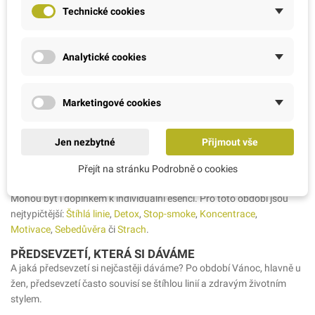
Technické cookies
Při výběru pomocníků z řady Bachových esencí záleží na druhu
předsevzetí a na našem konkrétním problému s nedodržováním
vytčeného cíle. Mohou nám pomoci tzv. individuální esence
Analytické cookies
-
Habr/Hornbeam
– podporuje silnou vůli, abychom skutečně začali
a neodkládali.
Hořeček/Gentian
– pro vytrvání, abychom se
nevzdávali při prvním neúspěchu nebo jen malém pokroku.
Poupě
Marketingové cookies
jírovce/Chestnut bud
– abychom se poučili z předchozích pokusů
zakončených neúspěchem, abychom se znovu nevrátili do starých
zlozvyků.
Netýkavka/Impatients
– pro získání dostatečné
Jen nezbytné
Přijmout vše
trpělivosti, kterou mnozí brzy ztrácejí. Nebo si můžeme vybrat z
hotových kombinací, které jsou pro mnohé dostupnější. Nejsme u
Přejít na stránku Podrobně o cookies
nich závislí na poradě s odborníkem a jsou k dostání v lékárnách.
Mohou být i doplňkem k individuální esenci. Pro toto období jsou
nejtypičtější:
Štíhlá linie
,
Detox
,
Stop-smoke
,
Koncentrace
,
Motivace
,
Sebedůvěra
či
Strach
.
PŘEDSEVZETÍ, KTERÁ SI DÁVÁME
A jaká předsevzetí si nejčastěji dáváme? Po období Vánoc, hlavně u
žen, předsevzetí často souvisí se štíhlou linií a zdravým životním
stylem.