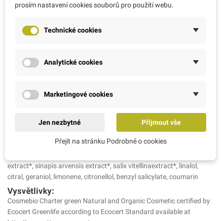
prosím nastavení cookies souborů pro použití webu.
Grapefruitu bio: podporuje stimulaci organismu a navrací vitalitu
Použití:
Technické cookies
Aplikujte v případě potřeby na zápěstí, spánky nebo okraje rtů.
Ostatní informace:
Vyrobeno ve Francii, Elixirs & Co, Paříž, Francie.
Analytické cookies
Výhradní zastoupení: AMC RATIO s.r.o., Arch. Weisse 1089, Řevnice,
25230. E-mail: info@bio-bachovky.cz, www.bio-bachovky.cz
Ingrédients INCI:
Marketingové cookies
Alcohol**, propanediol dicaprylate, ricinus communis seed oil*,
glycerin, citrus aurantiumamara oil*, parfum , lavandula officinalis
Jen nezbytné
Přijmout vše
oil*, cymbopogon flexuosus oil*, aqua ,pelargonium graveolens oil*,
origanum majorana oil*, santal austrocaledonium oil*,
Přejít na stránku Podrobně o cookies
ulexeuropaeus extract*, castanea sativa extract*, ornithogallum
umbellatum extract*, rosacanina extract*, gentianella amarella
extract*, sinapis arvensis extract*, salix vitellinaextract*, linalol,
citral, geraniol, limonene, citronellol, benzyl salicylate, coumarin
Vysvětlivky:
Cosmebio Charter green Natural and Organic Cosmetic certified by
Ecocert Greenlife according to Ecocert Standard available at