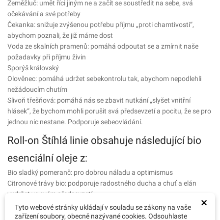
Zeměžluč: umět říci jiným ne a začít se soustředit na sebe, svá
očekávání a své potřeby
Čekanka: snižuje zvýšenou potřebu příjmu „proti chamtivosti“,
abychom poznali, že již máme dost
Voda ze skalních pramenů: pomáhá odpoutat se a zmírnit naše
požadavky při příjmu živin
Sporýš královský
Olověnec: pomáhá udržet sebekontrolu tak, abychom nepodlehli
nežádoucím chutím
Slivoň třešňová: pomáhá nás se zbavit nutkání „slyšet vnitřní
hlásek“, že bychom mohli porušit svá předsevzetí a pocitu, že se pro
jednou nic nestane. Podporuje sebeovládání.
Roll-on Štíhlá linie obsahuje následující bio
esenciální oleje z:
Bio sladký pomeranč: pro dobrou náladu a optimismus
Citronové trávy bio: podporuje radostného ducha a chuť a elán
vydržet ve svém předsevzetí
×
Bergamotu bio: pomáhá udržet a posílit mysl a důvěru v sebe sama
Tyto webové stránky ukládají v souladu se zákony na vaše
Citrónu bio: podílí se na pročištění a detoxikaci
zařízení soubory, obecně nazývané cookies. Odsouhlaste