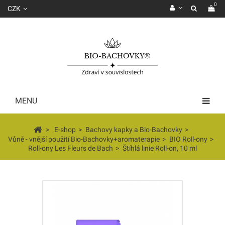
0
CZK
MENU
>
E-shop
>
Bachovy kapky a Bio-Bachovky
>
Vůně - vnější použití Bio-Bachovky+aromaterapie
>
BIO Roll-ony
>
Roll-ony Les Fleurs de Bach
>
Štíhlá linie Roll-on, 10 ml