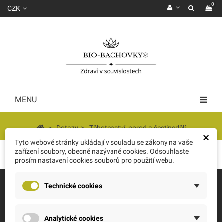
0
CZK
MENU
>
Dotazy
>
Těhotenství, porod a šestinedělí
×
Tyto webové stránky ukládají v souladu se zákony na vaše
zařízení soubory, obecně nazývané cookies. Odsouhlaste
prosím nastavení cookies souborů pro použití webu.
Technické cookies
INFORMACE O OBCHODU
MŮJ ÚČET
Analytické cookies