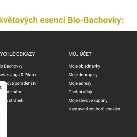
í květových esencí Bio-Bachovky:
YCHLÉ ODKAZY
MŮJ ÚČET
io Bachovky
Moje objednávky
ower Joga & Pilates
Moje dobropisy
ýživové poradenství
Moje adresy
×
apište nám
Osobní údaje
apa stránek
Moje slevové kupóny
Nastavení souborů cookies