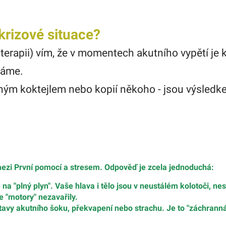
krizové situace?
erapii) vím, že v momentech akutního vypětí je kl
ímáme.
ým koktejlem nebo kopií někoho - jsou výsledke
 mezi První pomocí a stresem. Odpověď je zcela jednoduchá:
e na "plný plyn". Vaše hlava i tělo jsou v neustálém kolotoči, ne
 "motory" nezavařily.
stavy akutního šoku, překvapení nebo strachu. Je to "záchranná 