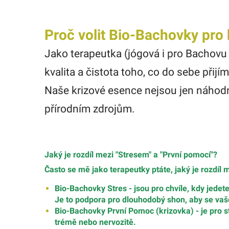
Proč volit Bio-Bachovky pro 
Jako terapeutka (jógová i pro Bachovu t
kvalita a čistota toho, co do sebe přij
Naše krizové esence nejsou jen náhodn
přírodním zdrojům.
Jaký je rozdíl mezi "Stresem" a "První pomocí"?
Často se mě jako terapeutky ptáte, jaký je rozdíl
Bio-Bachovky
Stres -
jsou pro chvíle, kdy jedet
Je to podpora pro dlouhodobý shon, aby se vaše
Bio-Bachovky První Pomoc (krizovka) -
je pro 
trémě nebo nervozitě.