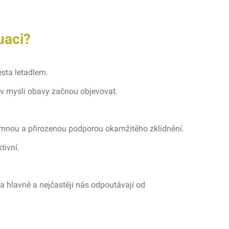
uaci?
esta letadlem.
 v mysli obavy začnou objevovat.
 jemnou a přirozenou podporou okamžitého zklidnění.
tivní.
 a hlavně a nejčastěji nás odpoutávají od