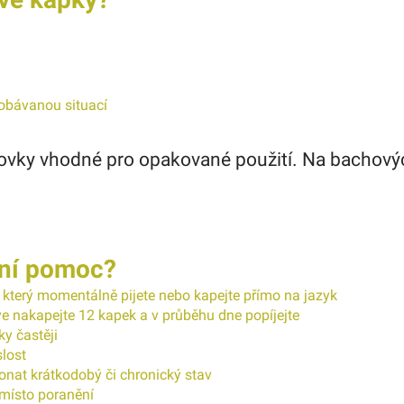
/ obávanou situací
vky vhodné pro opakované použití. Na bachovýc
vní pomoc?
, který momentálně pijete nebo kapejte přímo na jazyk
hve nakapejte 12 kapek a v průběhu dne popíjejte
ky častěji
lost
konat krátkodobý či chronický stav
 místo poranění