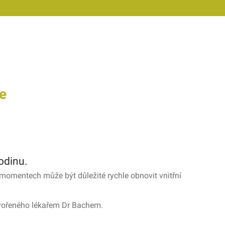
e
odinu.
h momentech může být důležité rychle obnovit vnitřní
tvořeného lékařem Dr Bachem.