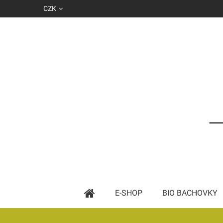
CZK
E-SHOP
BIO BACHOVKY
Základní esence podle abecedy