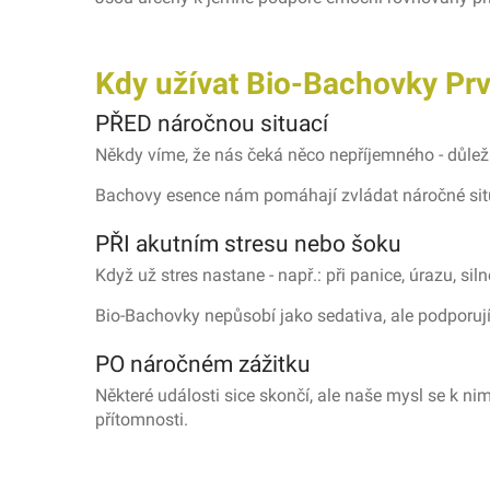
Kdy užívat Bio-Bachovky Prvn
PŘED náročnou situací
Někdy víme, že nás čeká něco nepříjemného - důlež
Bachovy esence nám pomáhají zvládat náročné situ
PŘI akutním stresu nebo šoku
Když už stres nastane - např.: při panice, úrazu, 
Bio-Bachovky nepůsobí jako sedativa, ale podporují 
PO náročném zážitku
Některé události sice skončí, ale naše mysl se k ni
přítomnosti.