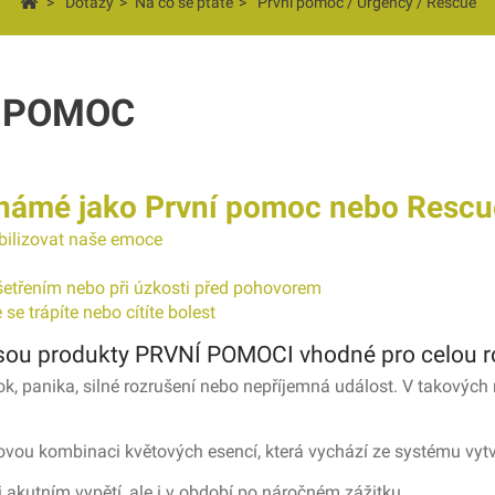
>
Dotazy
>
Na co se ptáte
>
První pomoc / Urgency / Rescue
Í POMOC
 známé jako První pomoc nebo Rescu
abilizovat naše emoce
yšetřením nebo při úzkosti před pohovorem
se trápíte nebo cítíte bolest
 jsou produkty PRVNÍ POMOCI vhodné pro celou r
šok, panika, silné rozrušení nebo nepříjemná událost. V takovýc
zovou kombinaci květových esencí, která vychází ze systému vy
akutním vypětí, ale i v období po náročném zážitku.