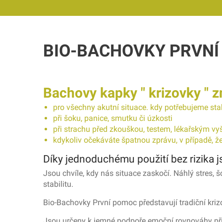
BIO-BACHOVKY PRVN
Bachovy kapky " krizovky "
pro všechny akutní situace. kdy potřebujeme st
při šoku, panice, smutku či úzkosti
při strachu před zkouškou, testem, lékařským v
kdykoliv očekáváte špatnou zprávu, v případě, že 
Díky jednoduchému použití bez rizika
Jsou chvíle, kdy nás situace zaskočí. Náhlý stres, 
stabilitu.
Bio-Bachovky První pomoc představují tradiční kri
Jsou určeny k jemné podpoře emoční rovnováhy při 