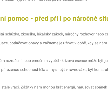
í pomoc - před při i po náročné sit
itá schůzka, zkouška, lékařský zákrok, náročný rozhovor nebo c
ace, potlačovat obavy a začneme je užívat v době, kdy se nám
silném rozrušení nebo emočním vypětí - krizová esence může být
přirozenou schopnost těla a mysli být v rovnováze, být konstruk
m stále vrací. Zážitky nám mohou brát energii, narušovat spánek