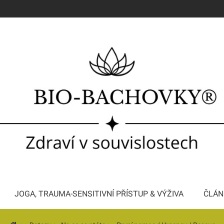
JOGA, TRAUMA-SENSITIVNÍ PŘÍSTUP & VÝŽIVA
ČLÁN
Konzultace a Bachova terapie