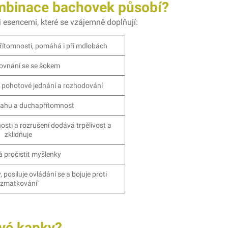
mbinace bachovek působí?
 esencemi, které se vzájemně doplňují:
řítomnosti, pomáhá i při mdlobách
rovnání se se šokem
o pohotové jednání a rozhodování
vahu a duchapřítomnost
osti a rozrušení dodává trpělivost a
zklidňuje
pročistit myšlenky
, posiluje ovládání se a bojuje proti
"zmatkování"
ové kapky?