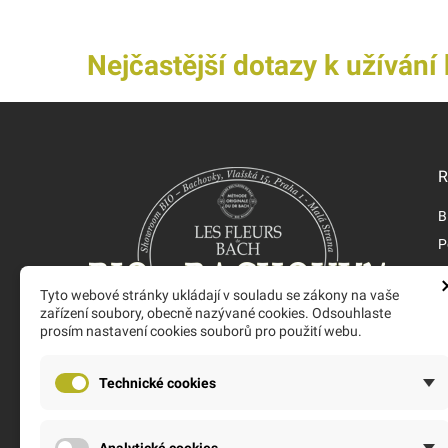
Nejčastější dotazy k užíván
R
B
P
V
Tyto webové stránky ukládají v souladu se zákony na vaše
N
zařízení soubory, obecně nazývané cookies. Odsouhlaste
M
prosím nastavení cookies souborů pro použití webu.
Nejlepší obchod s Bio Bachovkami od ověřeného
Technické cookies
výrobce s dlouholetými zkušenostmi. Jsme
výhradní dovozci. O Bio Bachovkách víme vše.
Nebojte se zeptat.
Analytické cookies