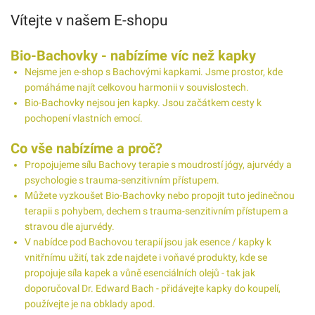
Vítejte v našem E-shopu
Bio-Bachovky - nabízíme víc než kapky
Nejsme jen e-shop s Bachovými kapkami. Jsme prostor, kde
pomáháme najít celkovou harmonii v souvislostech.
Bio-Bachovky nejsou jen kapky. Jsou začátkem cesty k
pochopení vlastních emocí.
Co vše nabízíme a proč?
Propojujeme sílu Bachovy terapie s moudrostí jógy, ajurvédy a
psychologie s trauma-senzitivním přístupem.
Můžete vyzkoušet Bio-Bachovky nebo propojit tuto jedinečnou
terapii s pohybem, dechem s trauma-senzitivním přístupem a
stravou dle ajurvédy.
V nabídce pod Bachovou terapií jsou jak esence / kapky k
vnitřnímu užití, tak zde najdete i voňavé produkty, kde se
propojuje síla kapek a vůně esenciálních olejů - tak jak
doporučoval Dr. Edward Bach - přidávejte kapky do koupelí,
používejte je na obklady apod.