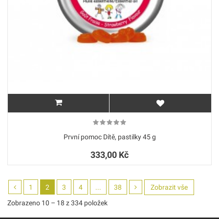
První pomoc Dítě, pastilky 45 g
333,00 Kč
1
2
3
4
...
38
Zobrazit vše
Zobrazeno 10 – 18 z 334 položek