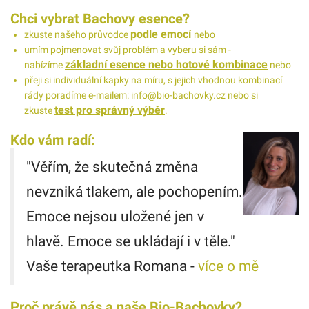
Chci vybrat Bachovy esence?
podle emocí
zkuste našeho průvodce
nebo
umím pojmenovat svůj problém a vyberu si sám -
základní esence nebo hotové kombinace
nabízíme
nebo
přeji si individuální kapky na míru, s jejich vhodnou kombinací
rády poradíme e-mailem: info@bio-bachovky.cz nebo si
test pro správný výběr
zkuste
.
Kdo vám radí:
"Věřím, že skutečná změna
nevzniká tlakem, ale pochopením.
Emoce nejsou uložené jen v
hlavě. Emoce se ukládají i v těle."
Vaše terapeutka Romana -
více o mě
Proč právě nás a naše Bio-Bachovky?