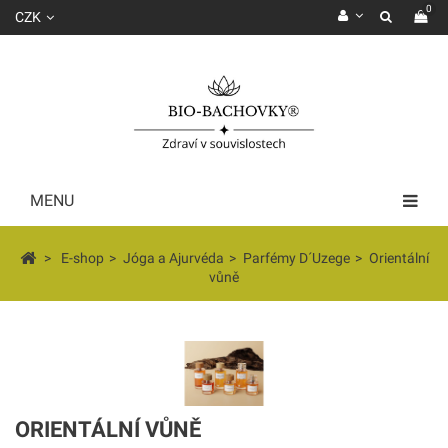
0
CZK
MENU
>
E-shop
>
Jóga a Ajurvéda
>
Parfémy D´Uzege
>
Orientální
vůně
ORIENTÁLNÍ VŮNĚ