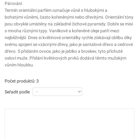
Párování
Termín orientální parfém označuje vůně s hlubokými a
bohatými vůněmi, často kořeněnými nebo dřevitými. Orientální tóny
jsou obvykle umístěny na základně čichové pyramidy. Dobře se mísí
s mnoha různými typy. Vanilkové a kořeněné oleje patří mezi
nejběžnější. Dnes si květinové orientálky rychle získávají oblibu díky
svému spojení se vzácnými dřevy, jako je santalové dřevo a cedrové
dřevo. S přidáním ovoce, jako je jablko a broskev, tyto příchutě
osloví muže. Přidání květinových prvků dodává těmto mužským
vůním hloubku.
Počet produktů: 3
Seřadit podle