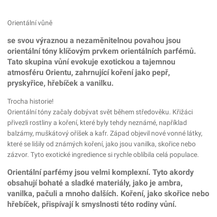
Orientální vůně
se svou výraznou a nezaměnitelnou povahou jsou
orientální tóny klíčovým prvkem orientálních parfémů.
Tato skupina vůní evokuje exotickou a tajemnou
atmosféru Orientu, zahrnující koření jako pepř,
pryskyřice, hřebíček a vanilku.
Trocha historie!
Orientální tóny začaly dobývat svět během středověku. Křižáci
přivezli rostliny a koření, které byly tehdy neznámé, například
balzámy, muškátový oříšek a kafr. Západ objevil nové vonné látky,
které se lišily od známých koření, jako jsou vanilka, skořice nebo
zázvor. Tyto exotické ingredience si rychle oblíbila celá populace.
Orientální parfémy jsou velmi komplexní. Tyto akordy
obsahují bohaté a sladké materiály, jako je ambra,
vanilka, pačuli a mnoho dalších. Koření, jako skořice nebo
hřebíček, přispívají k smyslnosti této rodiny vůní.