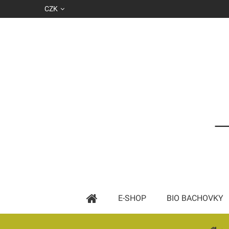
CZK
E-SHOP
BIO BACHOVKY
Základní esence podle abecedy