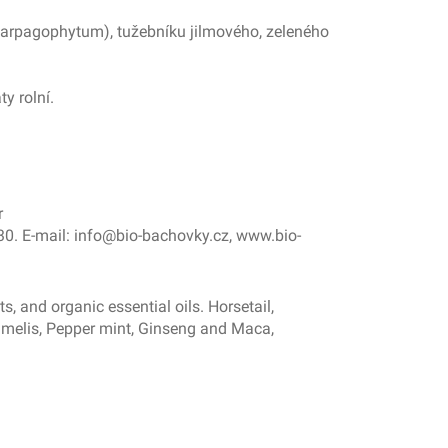
 (Harpagophytum), tužebníku jilmového, zeleného
y rolní.
r
30. E-mail: info@bio-bachovky.cz, www.bio-
s, and organic essential oils. Horsetail,
melis, Pepper mint, Ginseng and Maca,