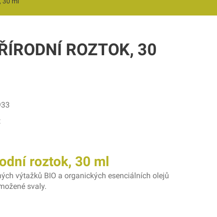
, 30 ml
ŘÍRODNÍ ROZTOK, 30
933
t
odní roztok, 30 ml
ých výtažků BIO a organických esenciálních olejů
možené svaly.