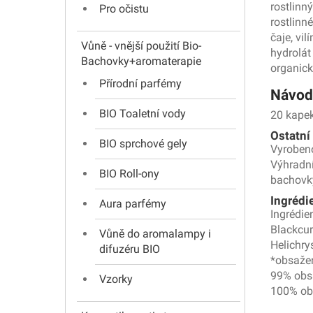
rostlinný
Pro očistu
rostlinn
čaje, vi
Vůně - vnější použití Bio-
hydrolát
Bachovky+aromaterapie
organick
Přírodní parfémy
Návod 
BIO Toaletní vody
20 kapek
Ostatní
BIO sprchové gely
Vyrobeno
Výhradní
BIO Roll-ony
bachovk
Ingrédi
Aura parfémy
Ingrédien
Blackcur
Vůně do aromalampy i
Helichry
difuzéru BIO
*obsažen
99% obsa
Vzorky
100% ob