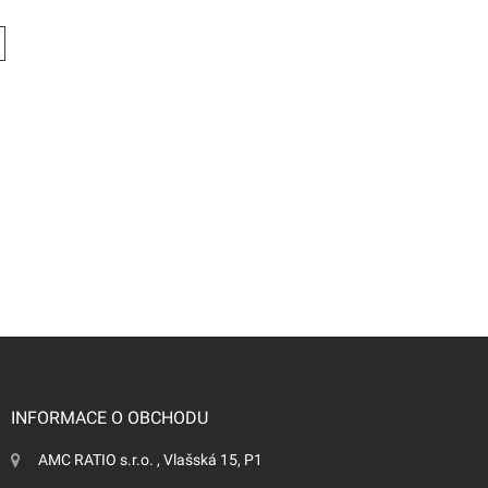
INFORMACE O OBCHODU
AMC RATIO s.r.o. , Vlašská 15, P1