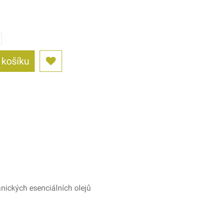
 košíku
anických esenciálních olejů