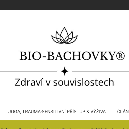
JOGA, TRAUMA-SENSITIVNÍ PŘÍSTUP & VÝŽIVA
ČLÁN
Konzultace a Bachova terapie