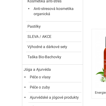
Kosmetika anti-stres
Anti-stresová kosmetika
organická
Pastilky
SLEVA / AKCE
Výhodné a dárkové sety
Taška Bio-Bachovky
Jóga a Ajurvéda
Péče o vlasy
Péče o zuby
Energie
Ajurvédské a jógové produkty