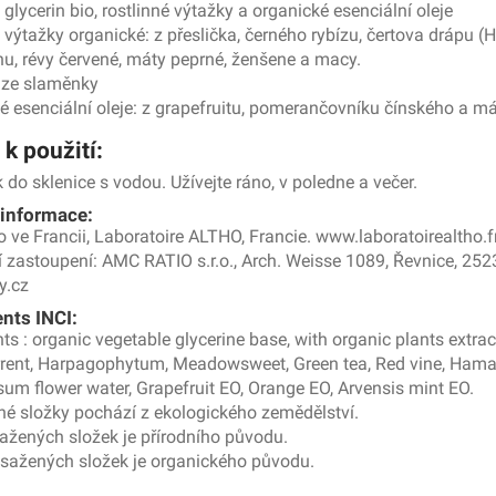
 glycerin bio, rostlinné výtažky a organické esenciální oleje
é výtažky organické: z přeslička, černého rybízu, čertova drápu
línu, révy červené, máty peprné, ženšene a macy.
 ze slaměnky
é esenciální oleje: z grapefruitu, pomerančovníku čínského a mát
k použití:
 do sklenice s vodou. Užívejte ráno, v poledne a večer.
 informace:
 ve Francii, Laboratoire ALTHO, Francie. www.laboratoirealtho.f
 zastoupení: AMC RATIO s.r.o., Arch. Weisse 1089, Řevnice, 252
y.cz
ents INCI:
ts : organic vegetable glycerine base, with organic plants extract
rent, Harpagophytum, Meadowsweet, Green tea, Red vine, Hama
sum flower water, Grapefruit EO, Orange EO, Arvensis mint EO.
é složky pochází z ekologického zemědělství.
žených složek je přírodního původu.
sažených složek je organického původu.