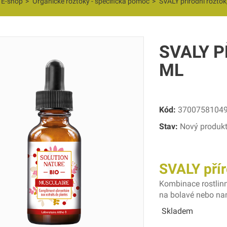
E-shop
>
Organické roztoky - specifická pomoc
>
SVALY přírodní roztok
SVALY P
ML
Kód:
3700758104
Stav:
Nový produk
SVALY přír
Kombinace rostlinn
na bolavé nebo na
Skladem