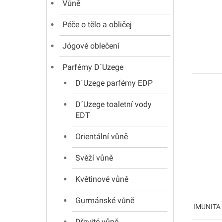
Vůně
Péče o tělo a obličej
Jógové oblečení
Parfémy D´Uzege
D´Uzege parfémy EDP
D´Uzege toaletní vody
EDT
Orientální vůně
Svěží vůně
Květinové vůně
Gurmánské vůně
IMUNITA p
Dřevité vůně