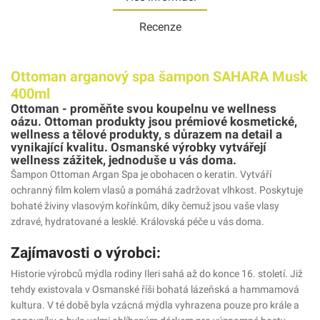
Recenze
Ottoman arganový spa šampon SAHARA Musk
400ml
Ottoman - proměňte svou koupelnu ve wellness
oázu. Ottoman produkty jsou prémiové kosmetické,
wellness a tělové produkty, s důrazem na detail a
vynikající kvalitu. Osmanské výrobky vytvářejí
wellness zážitek, jednoduše u vás doma.
Šampon Ottoman Argan Spa je obohacen o keratin. Vytváří
ochranný film kolem vlasů a pomáhá zadržovat vlhkost. Poskytuje
bohaté živiny vlasovým kořínkům, díky čemuž jsou vaše vlasy
zdravé, hydratované a lesklé. Královská péče u vás doma.
Zajímavosti o výrobci:
Historie výrobců mýdla rodiny Ileri sahá až do konce 16. století. Již
tehdy existovala v Osmanské říši bohatá lázeňská a hammamová
kultura. V té době byla vzácná mýdla vyhrazena pouze pro krále a