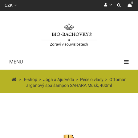
0
CZK
MENU
>
E-shop
>
Jóga a Ajurvéda
>
Péče o vlasy
>
Ottoman
arganový spa šampon SAHARA Musk, 400ml