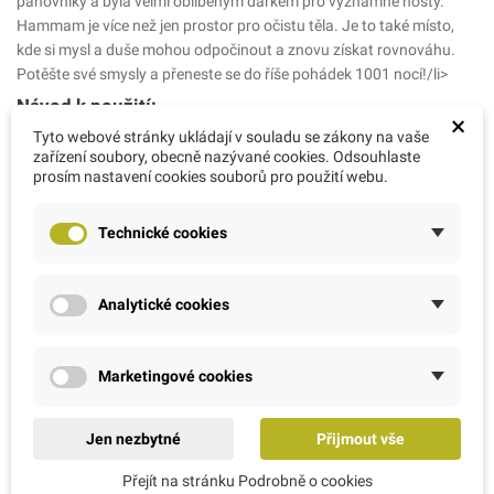
panovníky a byla velmi oblíbeným dárkem pro významné hosty.
Hammam je více než jen prostor pro očistu těla. Je to také místo,
kde si mysl a duše mohou odpočinout a znovu získat rovnováhu.
Potěšte své smysly a přeneste se do říše pohádek 1001 nocí!/li>
Návod k použití:
×
Použití: naneste požadované množství na mokré vlasy a jemně
Tyto webové stránky ukládají v souladu se zákony na vaše
vmasírujte, poté důkladně opláchněte.
zařízení soubory, obecně nazývané cookies. Odsouhlaste
prosím nastavení cookies souborů pro použití webu.
Složení INCI:
Aqua (voda), Sodium Laureth Sulfate, Cocamidopropyl Betaine,
Technické cookies
Sodium Chloride, Lauryl Glucoside, Parfum (Fragrance),
Polyquaternium-10, Benzylalkohol, Methylchloroisothiazolinone,
Methylisothiazolinone, PEG/PPG-120/10 Trimethylolpropan
Analytické cookies
Trioleate, Laureth-2, Kyselina citronová, Argania Spinosa (Argan)
Kernel Oil, Hydrolyzovaný kukuřičný protein, Hydrolyzovaný
pšeničný protein, Hydrolyzovaný sójový protein.
Marketingové cookies
Dovoz z Belgie: AMC RATIO s.r.o., Arch. Weisse 1089,
Řevnice, 25230. E-mail: info@bio-bachovky.cz,
www.bio-bachovky.cz
Jen nezbytné
Přijmout vše
Země původu: Turecko
Přejít na stránku Podrobně o cookies