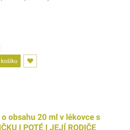
 košíku
 obsahu 20 ml v lékovce s
KU I POTÉ I JEJÍ RODIČE