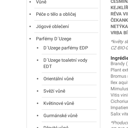
CESMÍN
Vůně
KEJKLÍ
RÉVA V
Péče o tělo a obličej
ČEKANK
Jógové oblečení
NETÝKA
VRBA BÍ
Parfémy D´Uzege
*květy s
D´Uzege parfémy EDP
CZ-BIO-
Ingrédi
D´Uzege toaletní vody
Brandy (
EDT
Plant ex
Bromus 
Orientální vůně
Ilex aqu
Mimulus
Svěží vůně
Vitis vin
Cichoriu
Květinové vůně
Impatien
Salix vit
Gurmánské vůně
*Product
Dřevité vůně