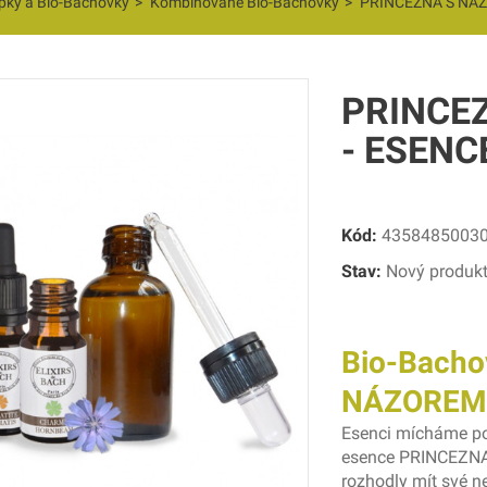
pky a Bio-Bachovky
>
Kombinované Bio-Bachovky
>
PRINCEZNA S NÁZO
PRINCE
- ESENC
Kód:
4358485003
Stav:
Nový produk
Bio-Bach
NÁZOREM,
Esenci mícháme po
esence PRINCEZNA 
rozhodly mít své n