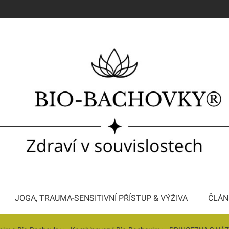
JOGA, TRAUMA-SENSITIVNÍ PŘÍSTUP & VÝŽIVA
ČLÁN
Konzultace a Bachova terapie