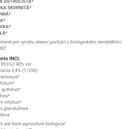
A OSTROLISTÁ*
ŘKA SKVRNITÁ*
INNÁ*
A*
VKA*
LÁ*
bírané pro výrobu esencí pochází z biologického zemědělství
002
ents INCI:
 99,6%) 40% vol
tracts 0,4% (1/250):
ramosus*
ifolium*
 guttatus*
ifera*
m intybus*
s glandulifera
ellina
s are from agriculture biological