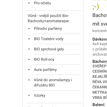
Pro očistu
;-)
Bacho
Vůně - vnější použití Bio-
Bachovky+aromaterapie
mít sv
Přírodní parfémy
koncentr
BIO Toaletní vody
Dávková
4x4 kapk
BIO sprchové gely
v průběh
snižovat
BIO Roll-ony
Bachovy
SVEŘEP
Aura parfémy
CESMÍN
KEJKLÍ
Vůně do aromalampy i
RÉVA V
difuzéru BIO
ČEKAN
NETÝKA
Vzorky
VRBA B
Balení: