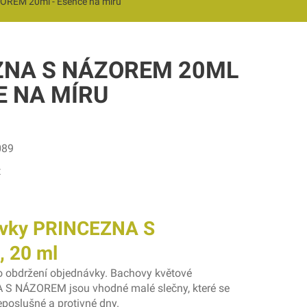
REM 20ml - Esence na míru
ZNA S NÁZOREM 20ML
E NA MÍRU
089
t
ovky PRINCEZNA S
 20 ml
 obdržení objednávky. Bachovy květové
S NÁZOREM jsou vhodné malé slečny, které se
eposlušné a protivné dny.