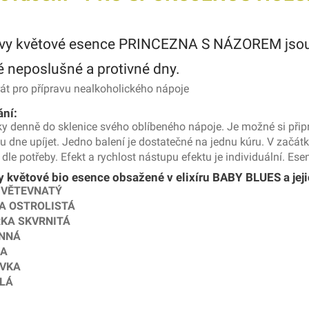
vy květové esence PRINCEZNA S NÁZOREM jsou v
é neposlušné a protivné dny.
át pro přípravu nealkoholického nápoje
ní:
y denně do sklenice svého oblíbeného nápoje. Je možné si připra
u dne upíjet. Jedno balení je dostatečné na jednu kúru. V začát
 dle potřeby. Efekt a rychlost nástupu efektu je individuální. Es
 květové bio esence obsažené v elixíru BABY BLUES a jeji
 VĚTEVNATÝ
A OSTROLISTÁ
ŘKA SKVRNITÁ
INNÁ
KA
VKA
ÍLÁ