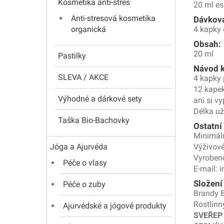
Kosmetika anti-stres
20 ml es
Anti-stresová kosmetika
Dávková
organická
4 kapky 
Obsah:
20 ml
Pastilky
Návod k
SLEVA / AKCE
4 kapky 
12 kapek
Výhodné a dárkové sety
ani si v
Délka už
Taška Bio-Bachovky
Ostatní
Minimáln
Jóga a Ajurvéda
Výživové
Vyrobeno
Péče o vlasy
E-mail: 
Složení
Péče o zuby
Brandy 
Rostlinn
Ajurvédské a jógové produkty
SVEŘEP