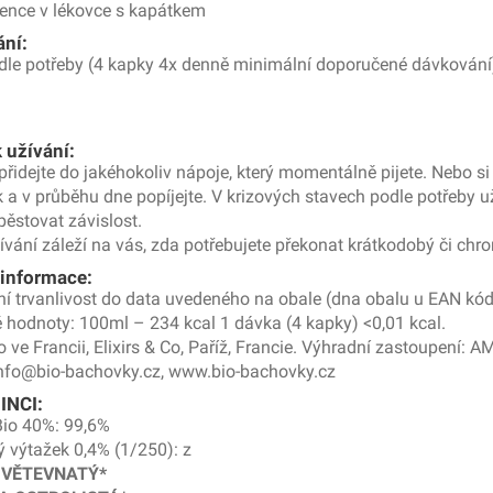
ence v lékovce s kapátkem
ní:
dle potřeby (4 kapky 4x denně minimální doporučené dávkování
 užívání:
přidejte do jakéhokoliv nápoje, který momentálně pijete. Nebo si
 a v průběhu dne popíjejte. V krizových stavech podle potřeby u
ypěstovat závislost.
ívání záleží na vás, zda potřebujete překonat krátkodobý či chro
 informace:
í trvanlivost do data uvedeného na obale (dna obalu u EAN kód
 hodnoty: 100ml – 234 kcal 1 dávka (4 kapky) <0,01 kcal.
 ve Francii, Elixirs & Co, Paříž, Francie. Výhradní zastoupení: A
info@bio-bachovky.cz, www.bio-bachovky.cz
 INCI:
Bio 40%: 99,6%
ý výtažek 0,4% (1/250): z
 VĚTEVNATÝ*