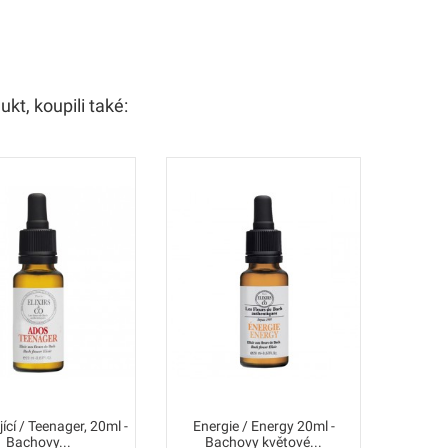
ukt, koupili také:
ící / Teenager, 20ml -
Energie / Energy 20ml -
Komunik
Bachovy...
Bachovy květové...