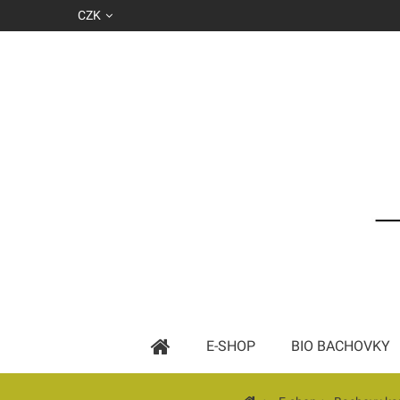
CZK
E-SHOP
BIO BACHOVKY
Základní esence podle abecedy