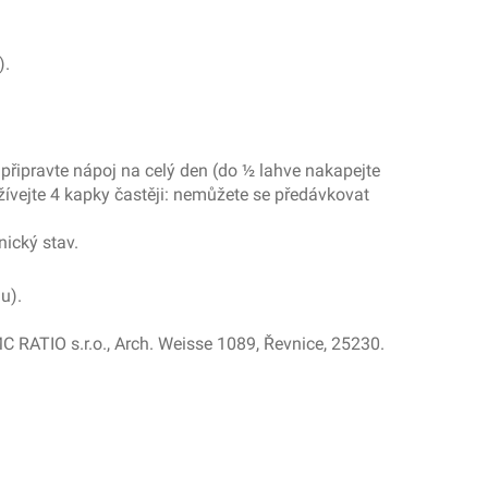
).
 připravte nápoj na celý den (do ½ lahve nakapejte
žívejte 4 kapky častěji: nemůžete se předávkovat
nický stav.
u).
MC RATIO s.r.o., Arch. Weisse 1089, Řevnice, 25230.