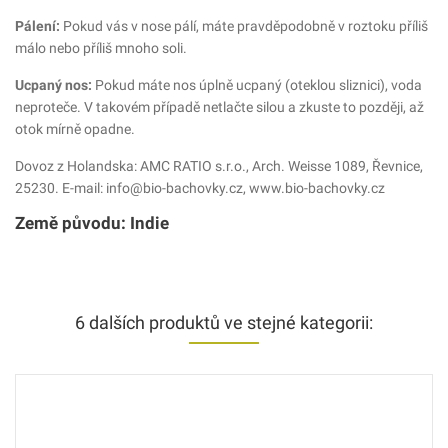
Pálení:
Pokud vás v nose pálí, máte pravděpodobně v roztoku příliš
málo nebo příliš mnoho soli.
Ucpaný nos:
Pokud máte nos úplně ucpaný (oteklou sliznici), voda
neproteče. V takovém případě netlačte silou a zkuste to později, až
otok mírně opadne.
Dovoz z Holandska: AMC RATIO s.r.o., Arch. Weisse 1089, Řevnice,
25230. E-mail: info@bio-bachovky.cz, www.bio-bachovky.cz
Země původu: Indie
6 dalších produktů ve stejné kategorii: