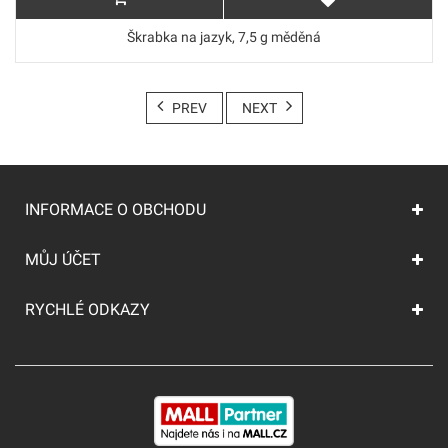
Škrabka na jazyk, 7,5 g měděná
PREV
NEXT
INFORMACE O OBCHODU
MŮJ ÚČET
RYCHLÉ ODKAZY