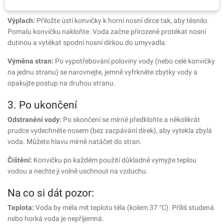
dýchat nosem, mluvit ani polykat.
Výplach:
Přiložte ústí konvičky k horní nosní dírce tak, aby těsnilo.
Pomalu konvičku nakloňte. Voda začne přirozeně protékat nosní
dutinou a vytékat spodní nosní dírkou do umyvadla.
Výměna stran:
Po vypotřebování poloviny vody (nebo celé konvičky
na jednu stranu) se narovnejte, jemně vyfrkněte zbytky vody a
opakujte postup na druhou stranu.
3. Po ukončení
Odstranění vody:
Po skončení se mírně předkloňte a několikrát
prudce vydechněte nosem (bez zacpávání dírek), aby vytekla zbylá
voda. Můžete hlavu mírně natáčet do stran.
Čištění:
Konvičku po každém použití důkladně vymyjte teplou
vodou a nechte ji volně uschnout na vzduchu.
Na co si dát pozor:
Teplota:
Voda by měla mít teplotu těla (kolem 37 °C). Příliš studená
nebo horká voda je nepříjemná.