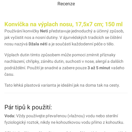
Recenze
Konvička na výplach nosu, 17,5x7 cm; 150 ml
Používání konvičky
Neti
představuje jednoduchý a účinný způsob,
jak vyčistit nos a nosní dutiny. V ájurvédských tradicích se čištění
nosu nazývá
Džala néti
a je součástí každodenní péče o tělo.
Výplach dutin tímto způsobem může pomoci zmírnit příznaky
nachlazení, chřipky, zánětu dutin, suchosti v nose, alergií a dalších
podráždění. Použití je snadné a zabere pouze
3 až 5 minut
vašeho
času.
Tato lehká plastová varianta je ideální jak na doma tak na cesty.
Pár tipů k použití:
Voda:
Vždy používejte převařenou (vlažnou) vodu nebo sterilní
fyziologický roztok, nikdy ne kohoutkovou vodu přímo z kohoutku.