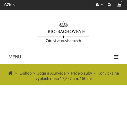
0
CZK
MENU
>
E-shop
>
Jóga a Ajurvéda
>
Péče o zuby
>
Konvička na
výplach nosu 17,5x7 cm, 150 ml