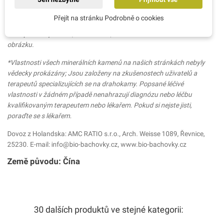
se, že stimuluje trávení a pomáhá při problémech se zácpou. Je také
považována za sexuálně stimulující, zejména pro muže.
Přejít na stránku Podrobně o cookies
Je to přírodní produkt, takže barva, tvar a velikost se mohou lišit od
obrázku.
*Vlastnosti všech minerálních kamenů na našich stránkách nebyly
vědecky prokázány; Jsou založeny na zkušenostech uživatelů a
terapeutů specializujících se na drahokamy. Popsané léčivé
vlastnosti v žádném případě nenahrazují diagnózu nebo léčbu
kvalifikovaným terapeutem nebo lékařem. Pokud si nejste jisti,
poraďte se s lékařem.
Dovoz z Holandska: AMC RATIO s.r.o., Arch. Weisse 1089, Řevnice,
25230. E-mail: info@bio-bachovky.cz, www.bio-bachovky.cz
Země původu: Čína
30 dalších produktů ve stejné kategorii: