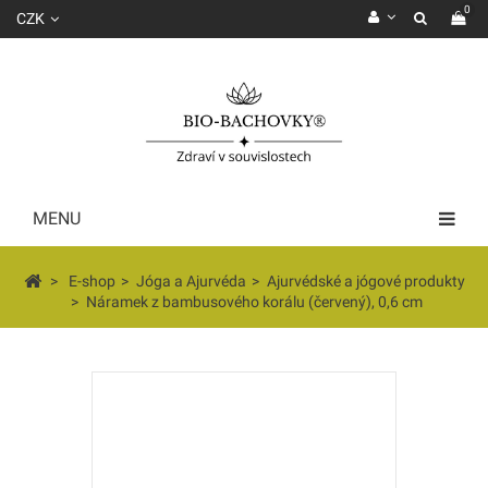
0
CZK
MENU
>
E-shop
>
Jóga a Ajurvéda
>
Ajurvédské a jógové produkty
>
Náramek z bambusového korálu (červený), 0,6 cm