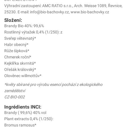
Výhradní zastoupení: AMC RATIO s.r.o., Arch. Weisse 1089, Řevnice,
25230. E-mail: info@bio-bachovky.cz, www.bio-bachovky.cz
Složení:
Brandy Bio 40%: 99,6%
Rostlinný výtažek 0,4% (1/250): z
Sveřep větevnatý*
Habr obecný*
Růže šípková*
Chmerek roční*
Kejklířka skvrnitá*
Ořešák královský*
Olověnec willmottův*
*květy sbírané pro výrobu esencí pochází z ekologického
zemědělství
CZ-BIO-002
Ingrédients INCI:
Brandy ( 99,6%) 40% vol
Plant extracts 0,4% (1/250):
Bromus ramosus*