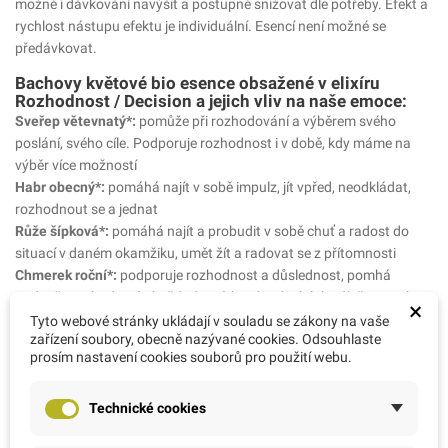
možné i dávkování navýšit a postupně snižovat dle potřeby. Efekt a
rychlost nástupu efektu je individuální. Esencí není možné se
předávkovat.
Bachovy květové bio esence obsažené v elixíru
Rozhodnost / Decision a jejich vliv na naše emoce:
Sveřep větevnatý*:
pomůže při rozhodování a výběrem svého
poslání, svého cíle. Podporuje rozhodnost i v době, kdy máme na
výběr více možností
Habr obecný*:
pomáhá najít v sobě impulz, jít vpřed, neodkládat,
rozhodnout se a jednat
Růže šípková*:
pomáhá najít a probudit v sobě chuť a radost do
situací v daném okamžiku, umět žít a radovat se z přítomnosti
Chmerek roční*:
podporuje rozhodnost a důslednost, pomhá
podpořit rozhodnutí v každodenních jednoduchých záležitostech
×
Kejklířka skvrnitá*:
pomáhá překonat strach z běžných
Tyto webové stránky ukládají v souladu se zákony na vaše
zařízení soubory, obecně nazývané cookies. Odsouhlaste
každodenních situací a podporuje důvěru sama v sebe
prosím nastavení cookies souborů pro použití webu.
Ořešák královský*:
pomáhá posílit mentální odolnost a pomáhá
vyrovnat se s jakýmikoli změnami
Olověnec willmottův*:
pomáhá posílit sebedůvěru tím, že zvyšuje
Technické cookies
víru ve vlastní úsudek a intuici