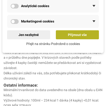
Balení:
Analytické cookies
20 ml esence v lékovce s kapátkem
Dávkování:
4 kapky dle potřeby (4 kapky 4x denně minimální doporučené
Marketingové cookies
dávkování).
Obsah:
Jen nezbytné
Přijmout vše
20 ml
Návod k užívání:
Přejít na stránku Podrobně o cookies
4 kapky přidejte do jakéhokoliv nápoje, který momentálně pijete.
Nebo si připravte nápoj na celý den (do ½ lahve nakapejte 12 kapek
a v průběhu dne popíjejte. V krizových stavech podle potřeby
užívejte 4 kapky častěji: nemůžete se předávkovat ani si vypěstovat
závislost.
Délka užívání záleží na vás, zda potřebujete překonat krátkodobý či
chronický stav.
Ostatní informace:
Minimální trvanlivost do data uvedeného na obale (dna obalu u EAN
kódu).
Výživové hodnoty: 100ml – 234 kcal 1 dávka (4 kapky) <0,01 kcal.
DOPLNĚK STRAVY