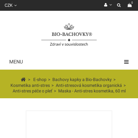
0
CZK
MENU
>
E-shop
>
Bachovy kapky a Bio-Bachovky
>
Kosmetika anti-stres
>
Anti-stresová kosmetika organická
>
Anti-stres péče o pleť
>
Maska - Anti-stres kosmetika, 60 ml