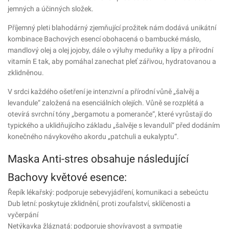
jemných a účinných složek.
Příjemný pleti blahodárný zjemňující prožitek nám dodává unikátní
kombinace Bachových esencí obohacená o bambucké máslo,
mandlový olej a olej jojoby, dále o výluhy meduňky a lípy a přírodní
vitamín E tak, aby pomáhal zanechat pleť zářivou, hydratovanou a
zklidněnou.
V srdci každého ošetření je intenzivní a přírodní vůně „šalvěj a
levandule“ založená na esenciálních olejích. Vůně se rozplétá a
otevírá svrchní tóny „bergamotu a pomeranče“, které vyrůstají do
typického a uklidňujícího základu „šalvěje s levandulí“ před dodáním
konečného návykového akordu „patchuli a eukalyptu“.
Maska Anti-stres obsahuje následující
Bachovy květové esence:
Řepík lékařský: podporuje sebevyjádření, komunikaci a sebeúctu
Dub letní: poskytuje zklidnění, proti zoufalství, sklíčenosti a
vyčerpání
Netýkavka žláznatá: podporuje shovívavost a sympatie