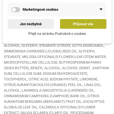
Ostatní informace:
Vyrobeno ve Francii, Elixirs & Co, Paříž, Francie.
Marketingové cookies
Výhradní zastoupení: AMC RATIO s.r.o., Arch. Weisse 1089, Řevnice,
25230. E-mail: info@bio-bachovky.cz, www.bio-bachovky.cz
Ingrédients INCI:
Jen nezbytné
Přijmout vše
AQUA (WATER), CAPRYLIC/CAPRIC TRIGLYCERIDE, GLYCERIN,
Přejít na stránku Podrobně o cookies
DICAPRYLYL ETHER, PRUNUS AMYGDALUS DULCIS (SWEET
ALMOND) OIL, TILIA PLATYPHYLLOS FLOWER WATER, CETEARYL
ALCOHOL, GLYCERYL STEARATE CITRATE, OCTYLDODECANOL,
SIMMONDSIA CHINENSIS (JOJOBA) SEED OIL, GLYCERYL
STEARATE, MELISSA OFFICINALIS FLOWER/LEAF/STEM WATER,
MICROCRYSTALLINE CELLULOSE, BUTYROSPERMUM PARKII
(SHEA BUTTER), BENZYL ALCOHOL, ALCOHOL DENAT., XANTHAN
GUM, CELLULOSE GUM, SODIUM DEHYDROACETATE,
TOCOPHEROL, CITRIC ACID, SODIUM PHYTATE, LIMONENE,
CITRUS AURANTIUM DULCIS (ORANGE) PEEL OIL, LINALOOL,
ALCOHOL, LAVANDULA ANGUSTIFOLIA (LAVENDER) OIL,
CINNAMOMUM CAMPHORA (CAMPHOR) BARK OIL, CITRUS
AURANTIUM BERGAMIA (BERGAMOT) FRUIT OIL, EUCALYPTUS
GLOBULUS LEAF OIL, CALENDULA OFFICINALIS FLOWER
EXTRACT, SALVIA SCLAREA (CLARY) OIL, PEUCEDANUM