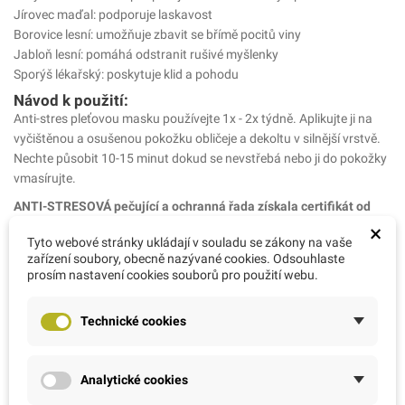
Jírovec maďal: podporuje laskavost
Borovice lesní: umožňuje zbavit se břímě pocitů viny
Jabloň lesní: pomáhá odstranit rušivé myšlenky
Sporýš lékařský: poskytuje klid a pohodu
Návod k použití:
Anti-stres pleťovou masku používejte 1x - 2x týdně. Aplikujte ji na
vyčištěnou a osušenou pokožku obličeje a dekoltu v silnější vrstvě.
Nechte působit 10-15 minut dokud se nevstřebá nebo ji do pokožky
vmasírujte.
ANTI-STRESOVÁ pečující a ochranná řada získala certifikát od
ECOCERTU a COSMEBIO:
×
Tyto webové stránky ukládají v souladu se zákony na vaše
zařízení soubory, obecně nazývané cookies. Odsouhlaste
95% všech obsažených složek jsou přírodního původu
prosím nastavení cookies souborů pro použití webu.
95% rostlinných složek je označeno jako organické
10% minimálně ze všech obsažených složek jsou organické
BEZ BARVIV
Technické cookies
BEZ GENETICKY MODIFIKOVANÝCH ORGANISMŮ
BEZ Phenoxyethanolu, BEZ PARABENU
S přírodní parfemací založenou na bio esenciálních olejích
Analytické cookies