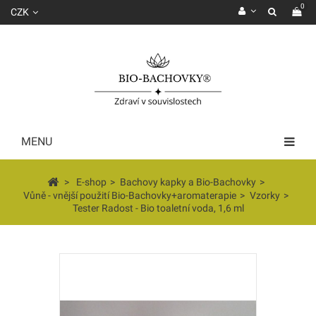
0
CZK
MENU
>
E-shop
>
Bachovy kapky a Bio-Bachovky
>
Vůně - vnější použití Bio-Bachovky+aromaterapie
>
Vzorky
>
Tester Radost - Bio toaletní voda, 1,6 ml