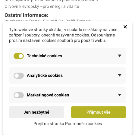
Olivovník evropský –pro energii a vitalitu
Ostatní informace:
Vyrobeno ve Francii, Elixirs & Co, Paříž, Francie.
×
Výhradní zastoupení: AMC RATIO s.r.o., Arch. Weisse 1089, Řevnice,
Tyto webové stránky ukládají v souladu se zákony na vaše
25230. E-mail: info@bio-bachovky.cz, www.bio-bachovky.cz
zařízení soubory, obecně nazývané cookies. Odsouhlaste
prosím nastavení cookies souborů pro použití webu.
Ingrédients INCI:
ORGANIC ALKOHOL* 80% VOL, AQUA, PARFUM (FRAGRANCE),
Technické cookies
CENTAURIUM ERYTHRAEA FLOWER EXTRACT*, CARPINUS
BETULUS FLOWER EXTRACT*, ROSA CANINA FLOWER EXTRACT*,
OLEA EUROPAEA FLOWER EXTRACT*, CITRAL, GERANIOL,
Analytické cookies
LINALOOL
*obsažené složky pocházení z ekologického zemědělství; 100%
všech obsažených složek je přírodního původu; 83,6% pochází z
Marketingové cookies
biologického zemědělství; produkt je certifikován BIO cosmetics a
ECO CERTem. http://cosmetiques.ecocert.com
Jen nezbytné
Přijmout vše
Přejít na stránku Podrobně o cookies
Zákazníci, kteří si koupili tento produkt, koupili také: