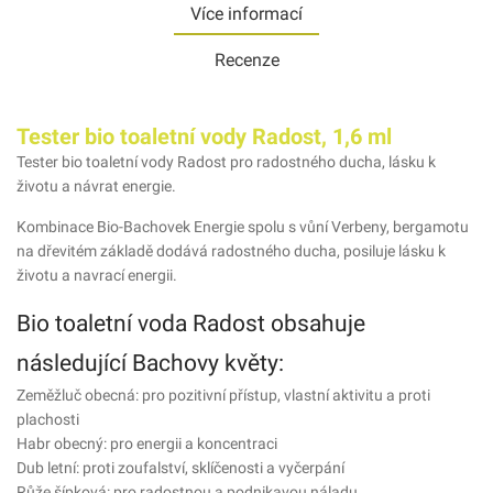
Více informací
Recenze
Tester bio toaletní vody Radost, 1,6 ml
Tester bio toaletní vody Radost pro radostného ducha, lásku k
životu a návrat energie.
Kombinace Bio-Bachovek Energie spolu s vůní Verbeny, bergamotu
na dřevitém základě dodává radostného ducha, posiluje lásku k
životu a navrací energii.
Bio toaletní voda Radost obsahuje
následující Bachovy květy:
Zeměžluč obecná: pro pozitivní přístup, vlastní aktivitu a proti
plachosti
Habr obecný: pro energii a koncentraci
Dub letní: proti zoufalství, sklíčenosti a vyčerpání
Růže šípková: pro radostnou a podnikavou náladu