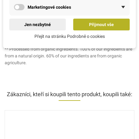
citral, geraniol, limonene, citronellol, benzyl salicylate, coumarin.
Marketingové cookies
Vysvětlivky:
Cosmebio Charter green Natural and Organic Cosmetic certified by
Jen nezbytné
Přijmout vše
Ecocert Greenlife according to Ecocert Standard available at
http://cosmetiques.ecocert.com
Přejít na stránku Podrobně o cookies
* Ingredients from organic farming.
** Processed from organic ingredients. 100% of our ingredients are
from a natural origin. 60% of our ingredients are from organic
agriculture.
Zákazníci, kteří si koupili tento produkt, koupili také: