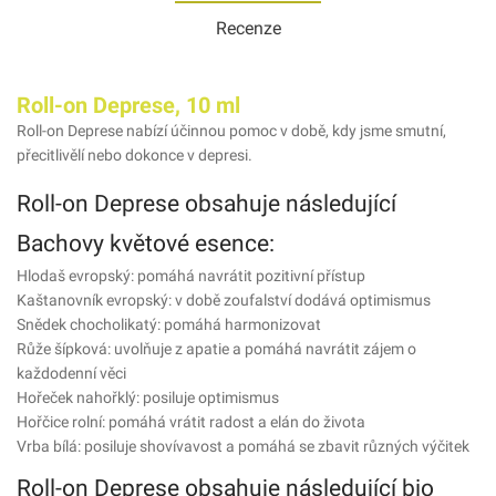
Recenze
Roll-on Deprese, 10 ml
Roll-on Deprese nabízí účinnou pomoc v době, kdy jsme smutní,
přecitlivělí nebo dokonce v depresi.
Roll-on Deprese obsahuje následující
Bachovy květové esence:
Hlodaš evropský: pomáhá navrátit pozitivní přístup
Kaštanovník evropský: v době zoufalství dodává optimismus
Snědek chocholikatý: pomáhá harmonizovat
Růže šípková: uvolňuje z apatie a pomáhá navrátit zájem o
každodenní věci
Hořeček nahořklý: posiluje optimismus
Hořčice rolní: pomáhá vrátit radost a elán do života
Vrba bílá: posiluje shovívavost a pomáhá se zbavit různých výčitek
Roll-on Deprese obsahuje následující bio