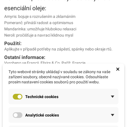
esenciální oleje:
Amyris: bojuje s rozrušením a zklamáním
Pomeranč: přináší radost a optimismus
Mandarinka: umožňuje hlubokou relaxaci
Neroli: pročišťuje a navrací klidnou mysl
Použití:
Aplikujte v případě potřeby na zápěstí, spánky nebo okraje rtů.
Ostatní informace:
Vyrobeno ve Francii, Elixirs & Co, Paříž, Francie.
×
Výhradní zastoupení: AMC RATIO s.r.o., Arch. Weisse 1089, Řevnice,
Tyto webové stránky ukládají v souladu se zákony na vaše
25230. E-mail: info@bio-bachovky.cz, www.bio-bachovky.cz
zařízení soubory, obecně nazývané cookies. Odsouhlaste
prosím nastavení cookies souborů pro použití webu.
Ingrédients INCI:
Alcohol**, propanediol dicaprylate, ricinus communis seed oil*,
glycerin, citrus aurantiumamara oil*, parfum, lavandula officinalis
Technické cookies
oil*, cymbopogon flexuosus oil*, aqua ,pelargonium graveolens oil*,
origanum majorana oil*, santal austrocaledonium oil*,
ulexeuropaeus extract*, castanea sativa extract*, ornithogallum
Analytické cookies
umbellatum extract*, rosacanina extract*, gentianella amarella
extract*, sinapis arvensis extract*, salix vitellinaextract*, linalol,