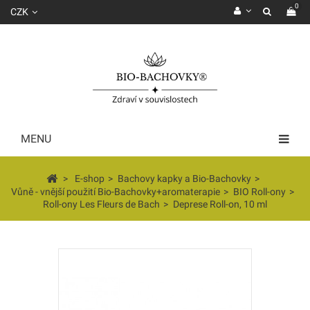
0
CZK
MENU
>
E-shop
>
Bachovy kapky a Bio-Bachovky
>
Vůně - vnější použití Bio-Bachovky+aromaterapie
>
BIO Roll-ony
>
Roll-ony Les Fleurs de Bach
>
Deprese Roll-on, 10 ml