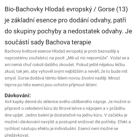
Bio-Bachovky Hlodaš evropský / Gorse (13)
je základní esence pro dodání odvahy, patří
do skupiny pochyby a nedostatek odvahy. Je
součástí sady Bachova terapie
Bachovy květové esence Hlodaš evropský je proti beznaději a
naprostému zoufalství, na pocit: „Mě už nic nepomůže“. Vzdal se a
ani nemá chuť cokoli dalšího zkoušet. Pokud ještě nějakou léčbu
zkusí, tak jen, aby vyhověl svým nejbližším a nevěří, že to bude mít
smysl. Gorse dodává těmto lidem novou životní naději. Mnozí
teprve po této esenci jsou ochotni přijmout léčení.
Dávkování:
4x4 kapky denně do sklenice svého oblíbeného nápoje. Je možné si
připravit o celodenní kúru do litrové lahve s nápojem a v průběhu
dne upíjet. Jedno balení je dostatečné na jednu kúru. V začátku je
možné i dávkování navýšit a postupně snižovat dle potřeby. Efekt a
rychlost nástupu efektu je individuální. Esencí není možné se
předávkovat.