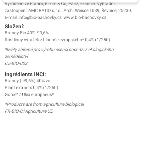
Vyrobeno ve Francii, Elixirs & Co, Paříž, Francie. Výhradní
zastoupení: AMC RATIO s.r.o., Arch. Weisse 1089, Řevnice, 25230.
E-mail: info@bio-bachovky.cz, www.bio-bachovky.cz
Složení:
Brandy Bio 40%: 99,6%
Rostlinný výtažek z hlodaše evropského* 0,4% (1/250):
*květy sbírané pro výrobu esencí pochází z ekologického
zemědělství
CZ-BIO-002
Ingrédients INCI:
Brandy ( 99,6%) 40% vol
Plant extracts 0,4% (1/250):
Gorse* / Ulex europaeus*
*Products are from agriculture biological
FR-BIO-01Agriculture UE