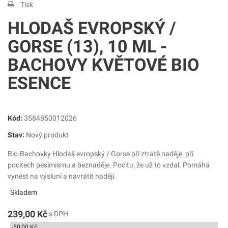
Tisk
HLODAŠ EVROPSKÝ /
GORSE (13), 10 ML -
BACHOVY KVĚTOVÉ BIO
ESENCE
Kód:
3584850012026
Stav:
Nový produkt
Bio-Bachovky Hlodaš evropský / Gorse při ztrátě naděje, při
pocitech pesimismu a beznaděje. Pocitu, že už to vzdal. Pomáhá
vynést na výsluní a navrátit naději.
Skladem
239,00 Kč
s DPH
-50,00 Kč