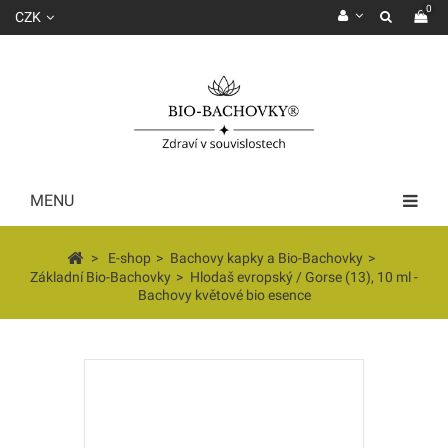
0
CZK
MENU
>
E-shop
>
Bachovy kapky a Bio-Bachovky
>
Základní Bio-Bachovky
>
Hlodaš evropský / Gorse (13), 10 ml -
Bachovy květové bio esence