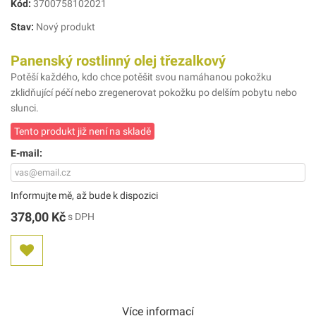
Kód:
3700758102021
Stav:
Nový produkt
Panenský rostlinný olej třezalkový
Potěší každého, kdo chce potěšit svou namáhanou pokožku
zklidňující péčí nebo zregenerovat pokožku po delším pobytu nebo
slunci.
Tento produkt již není na skladě
E-mail:
Informujte mě, až bude k dispozici
378,00 Kč
s DPH
Více informací