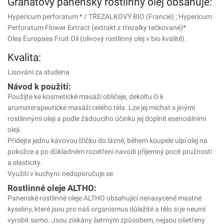
Granátový panenský rostlinný olej obsahuje:
Hypericum perforatum * / TŘEZALKOVÝ BIO (Francie) ; Hypericum
Perforatum Flower Extract (extrakt z třezalky tečkované)*
Olea Europaea Fruit Oil (olivový rostlinný olej v bio kvalitě).
Kvalita:
Lisování za studena
Návod k použití:
Použijte ke kosmetické masáži obličeje, dekoltu či k
aromaterapeutické masáži celého těla. Lze jej míchat s jinými
rostlinnými oleji a podle žádoucího účinku jej doplnit esenciálními
oleji.
Přidejte jednu kávovou lžičku do lázně, během koupele ulpí olej na
pokožce a po důkladném rozetření navodí příjemný pocit pružnosti
a elasticity.
Využití v kuchyni: nedoporučuje se
Rostlinné oleje ALTHO:
Panenské rostlinné oleje ALTHO obsahující nenasycené mastné
kyseliny, které jsou pro náš organismus důležité a tělo si je neumí
vyrobit samo. Jsou získány šetrným způsobem, nejsou ošetřeny