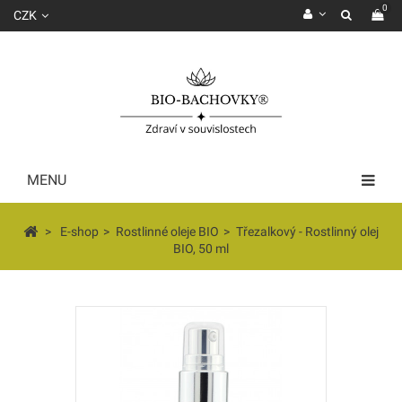
0
CZK
MENU
>
E-shop
>
Rostlinné oleje BIO
>
Třezalkový - Rostlinný olej
BIO, 50 ml