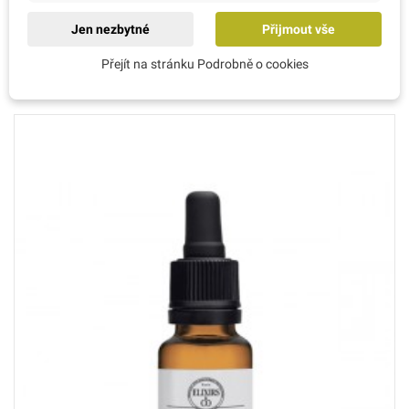
Jen nezbytné
Přijmout vše
Přejít na stránku Podrobně o cookies
Zákazníci, kteří si koupili tento produkt, koupili také: