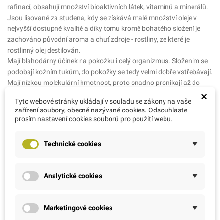
rafinací, obsahují množství bioaktivních látek, vitamínů a minerálů.
Jsou lisované za studena, kdy se získává malé množství oleje v
nejvyšší dostupné kvalitě a díky tomu kromě bohatého složení je
zachováno původní aroma a chuť zdroje - rostliny, ze které je
rostlinný olej destilován.
Mají blahodárný účinek na pokožku i celý organizmus. Složením se
podobají kožním tukům, do pokožky se tedy velmi dobře vstřebávají.
Mají nízkou molekulární hmotnost, proto snadno pronikají až do
×
mezibuněčných prostor.
Tyto webové stránky ukládají v souladu se zákony na vaše
Panenské rostlinné oleje obsahují vysoké procento vitaminu E – alfa
zařízení soubory, obecně nazývané cookies. Odsouhlaste
tokoferolu, proto je výjimečným bojovníkem proti volným radikálům.
prosím nastavení cookies souborů pro použití webu.
Ostatní informace:
Vyrobeno ve Francii, Laboratoire ALTHO, Francie.
Technické cookies
Výhradní zastoupení: AMC RATIO s.r.o., Arch. Weisse 1089, Řevnice,
25230. E-mail: info@bio-bachovky.cz, www.bio-bachovky.cz
Ingrédients:
Analytické cookies
Hypericum perforatum*
*rostliny použité pro destilaci pocházejí z biologického zemědělství
FR-BIO-001, CZ-BIO-002
Marketingové cookies