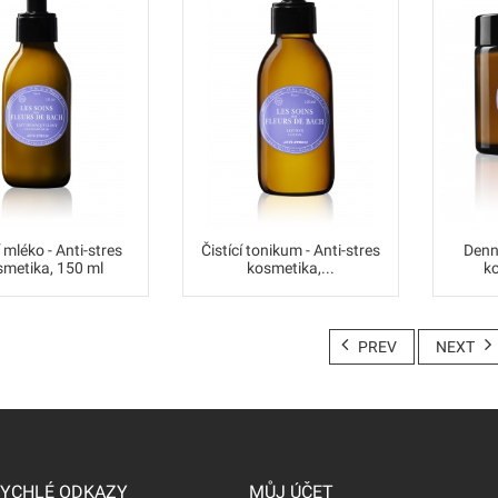
í mléko - Anti-stres
Čistící tonikum - Anti-stres
Denní
smetika, 150 ml
kosmetika,...
ko
PREV
NEXT
YCHLÉ ODKAZY
MŮJ ÚČET