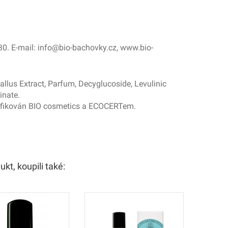
30. E-mail: info@bio-bachovky.cz, www.bio-
llus Extract, Parfum, Decyglucoside, Levulinic
inate.
rtifikován BIO cosmetics a ECOCERTem.
ukt, koupili také: