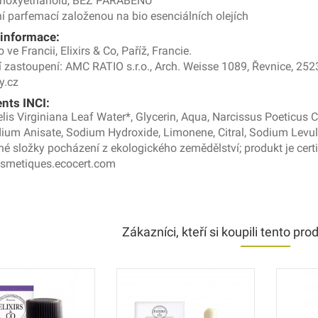
noxyethanolu, BEZ PARABENU
ní parfemací založenou na bio esenciálních olejích
 informace:
ve Francii, Elixirs & Co, Paříž, Francie.
 zastoupení: AMC RATIO s.r.o., Arch. Weisse 1089, Řevnice, 252
y.cz
ents INCI:
s Virginiana Leaf Water*, Glycerin, Aqua, Narcissus Poeticus Ca
ium Anisate, Sodium Hydroxide, Limonene, Citral, Sodium Levul
é složky pocházení z ekologického zemědělství; produkt je ce
osmetiques.ecocert.com
Zákazníci, kteří si koupili tento prod