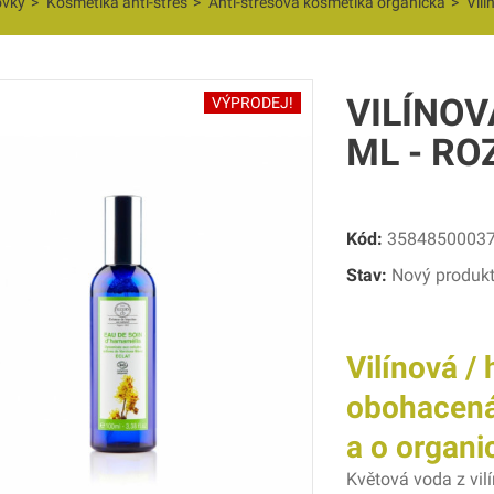
ovky
>
Kosmetika anti-stres
>
Anti-stresová kosmetika organická
>
Vilí
VILÍNOV
VÝPRODEJ!
ML - RO
Kód:
3584850003
Stav:
Nový produk
Vilínová /
obohacená 
a o organi
Květová voda z vilí