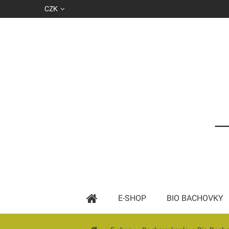
CZK
E-SHOP
BIO BACHOVKY
Základní esence podle abecedy