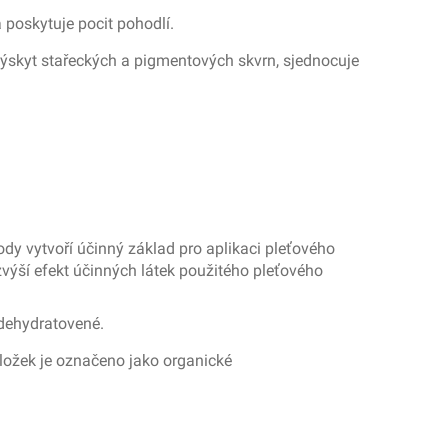
 poskytuje pocit pohodlí.
 výskyt stařeckých a pigmentových skvrn, sjednocuje
 vody vytvoří účinný základ pro aplikaci pleťového
zvýší efekt účinných látek použitého pleťového
 dehydratovené.
ložek je označeno jako organické