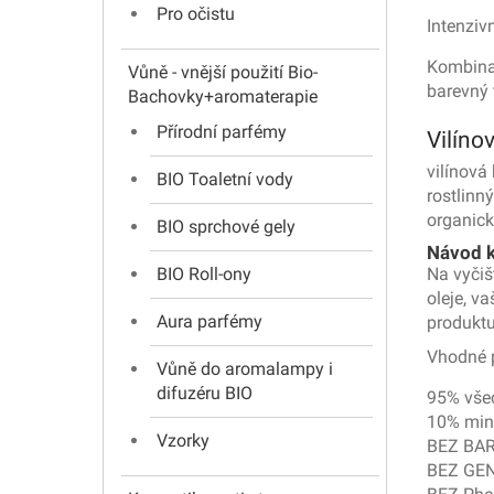
Pro očistu
Intenziv
Kombinac
Vůně - vnější použití Bio-
barevný t
Bachovky+aromaterapie
Přírodní parfémy
Vilíno
vilínová
BIO Toaletní vody
rostlinn
organick
BIO sprchové gely
Návod k
BIO Roll-ony
Na vyčiš
oleje, v
Aura parfémy
produktu
Vhodné p
Vůně do aromalampy i
difuzéru BIO
95% všec
10% mini
Vzorky
BEZ BAR
BEZ GE