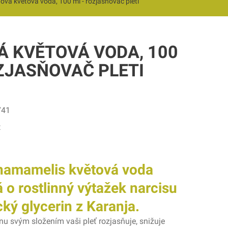
nová květová voda, 100 ml - rozjasňovač pleti
Á KVĚTOVÁ VODA, 100
ZJASŇOVAČ PLETI
741
t
 hamamelis květová voda
o rostlinný výtažek narcisu
cký glycerin z Karanja.
nu svým složením vaši pleť rozjasňuje, snižuje