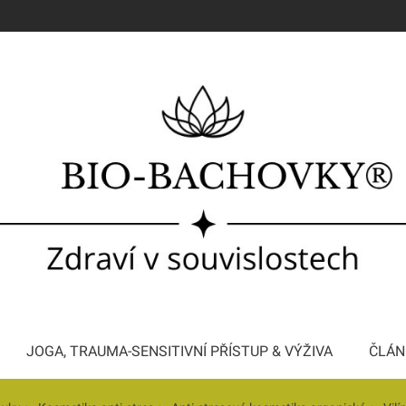
JOGA, TRAUMA-SENSITIVNÍ PŘÍSTUP & VÝŽIVA
ČLÁN
Konzultace a Bachova terapie