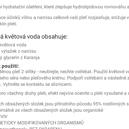
ní hydratační ošetření, které zlepšuje hydrolipidovou rovnováhu a
e účinků vilínu a narcisu celkově vaši pleť rozjasňuje, snižuje
ón pleti.
vá květová voda obsahuje:
 květová voda
ý výtažek z narcisu
ý glycerin z Karanja
 použití:
těnou pleť 2 střiky - neutírejte, nechte vstřebat. Použití květové
ašeho séra nebo pleťového krému. Podpoří vstřebání a následně 
. Vyhněte se kontaktu se sliznicemi.
ro všechny druhy pleti, efekt nejvíce oceníte u pleti vysušené a
h obsažených složek jsou přírodního původu 95% rostlinných s
málně ze všech obsažených složek jsou organické
VIV
NETICKY MODIFIKOVANÝCH ORGANISMŮ