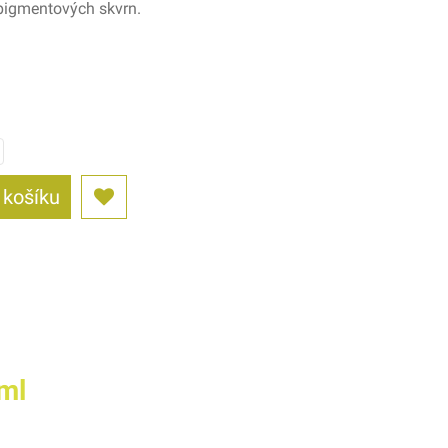
pigmentových skvrn.
 košíku
ml