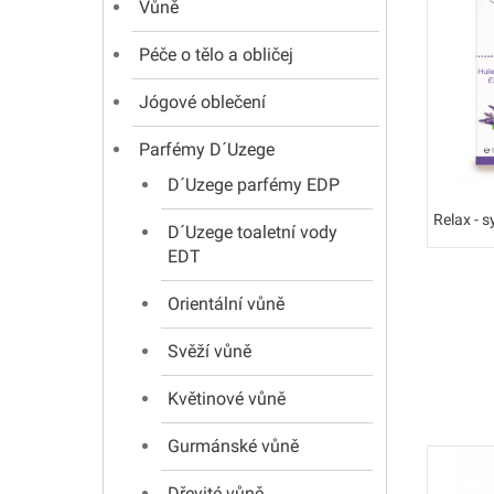
Vůně
Péče o tělo a obličej
Jógové oblečení
Parfémy D´Uzege
D´Uzege parfémy EDP
Relax - 
D´Uzege toaletní vody
EDT
Orientální vůně
Svěží vůně
Květinové vůně
Gurmánské vůně
Dřevité vůně