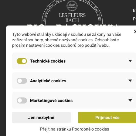
B
P
V
Tyto webové stránky ukládají v souladu se zákony na vaše
N
zařízení soubory, obecně nazývané cookies. Odsouhlaste
M
prosím nastavení cookies souborů pro použití webu.
Nejlepší obchod s Bio Bachovkami od ověřeného
Technické cookies
výrobce s dlouholetými zkušenostmi. Jsme
výhradní dovozci. O Bio Bachovkách víme vše.
Nebojte se zeptat.
Analytické cookies
Marketingové cookies
Jen nezbytné
Přijmout vše
Přejít na stránku Podrobně o cookies