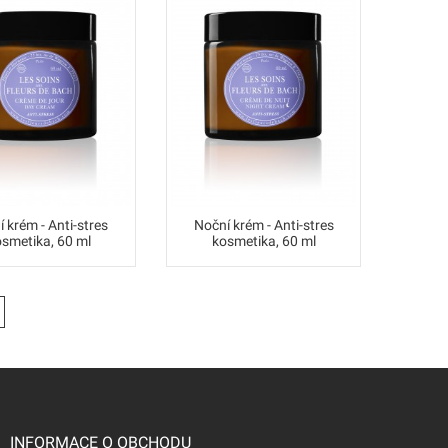
 krém - Anti-stres
Noční krém - Anti-stres
Exfolia
smetika, 60 ml
kosmetika, 60 ml
k
INFORMACE O OBCHODU