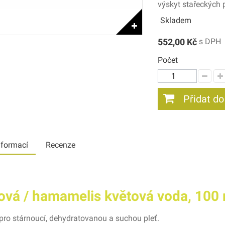
výskyt stařeckých 
Skladem
552,00 Kč
s DPH
Počet
Přidat do
nformací
Recenze
nová / hamamelis květová voda, 100 
ro stárnoucí, dehydratovanou a suchou pleť.