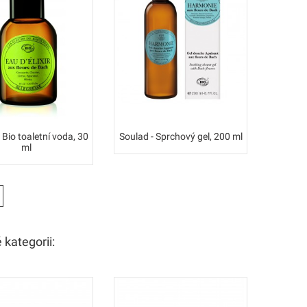
 Bio toaletní voda, 30
Soulad - Sprchový gel, 200 ml
Šťastný 
ml
 kategorii: