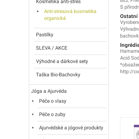
BEZ Phe
Kosmetika anti-stres
S přírod
Anti-stresová kosmetika
Ostatní
organická
Vyrobeno 
Výhradní
Pastilky
bachovk
Ingrédi
SLEVA / AKCE
Hamameli
Acid Sod
Výhodné a dárkové sety
*obsažen
http://c
Taška Bio-Bachovky
Jóga a Ajurvéda
Péče o vlasy
Péče o zuby
Ajurvédské a jógové produkty