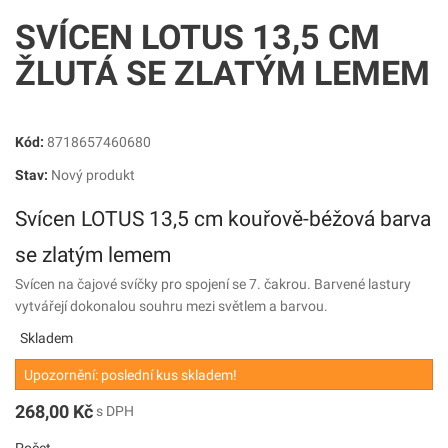
SVÍCEN LOTUS 13,5 CM
ŽLUTÁ SE ZLATÝM LEMEM
Kód:
8718657460680
Stav:
Nový produkt
Svícen LOTUS 13,5 cm kouřově-béžová barva
se zlatým lemem
Svícen na čajové svíčky pro spojení se 7. čakrou. Barvené lastury
vytvářejí dokonalou souhru mezi světlem a barvou.
Skladem
Upozornění: poslední kus skladem!
268,00 Kč
s DPH