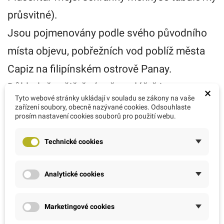
průsvitné).
Jsou pojmenovány podle svého původního
místa objevu, pobřežních vod poblíž města
Capiz na filipínském ostrově Panay.
Důkladně vyčištěné stěny pláště jsou
×
Tyto webové stránky ukládají v souladu se zákony na vaše
přirozeně průsvitné a nabízejí -
zařízení soubory, obecně nazývané cookies. Odsouhlaste
prosím nastavení cookies souborů pro použití webu.
prostřednictvím různých nátěrů nebo barvení
- jedinečnou hru světla a barev např. za
Technické cookies
pomoci čajové svíčky.
Vezměte, prosím, na vědomí: skořápky capizů jsou přírodním
Analytické cookies
produktem a mohou vykazovat drobné nedokonalosti
Přehled sedmi čaker a jejich význam
Marketingové cookies
1. Kořenová (Muladhara)
/ červená barva / Přežití a bezpečí.