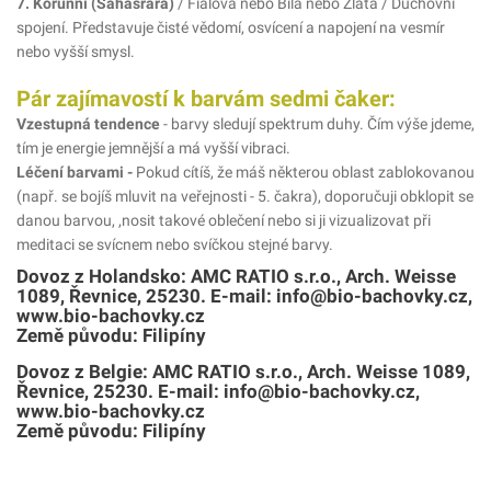
7. Korunní (Sahasrara)
/ Fialová nebo Bílá nebo Zlatá / Duchovní
spojení. Představuje čisté vědomí, osvícení a napojení na vesmír
nebo vyšší smysl.
Pár zajímavostí k barvám sedmi čaker:
Vzestupná tendence
- barvy sledují spektrum duhy. Čím výše jdeme,
tím je energie jemnější a má vyšší vibraci.
Léčení barvami -
Pokud cítíš, že máš některou oblast zablokovanou
(např. se bojíš mluvit na veřejnosti - 5. čakra), doporučuji obklopit se
danou barvou, ,nosit takové oblečení nebo si ji vizualizovat při
meditaci se svícnem nebo svíčkou stejné barvy.
Dovoz z Holandsko: AMC RATIO s.r.o., Arch. Weisse
1089, Řevnice, 25230. E-mail: info@bio-bachovky.cz,
www.bio-bachovky.cz
Země původu: Filipíny
Dovoz z Belgie: AMC RATIO s.r.o., Arch. Weisse 1089,
Řevnice, 25230. E-mail: info@bio-bachovky.cz,
www.bio-bachovky.cz
Země původu: Filipíny