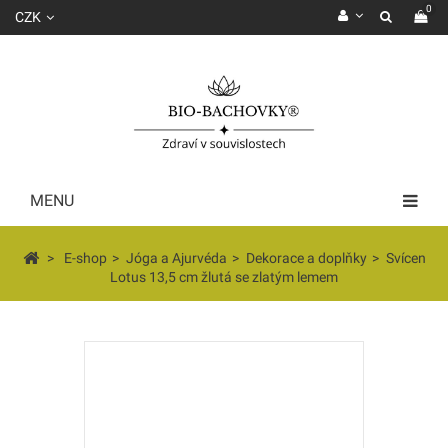
0
CZK
MENU
>
E-shop
>
Jóga a Ajurvéda
>
Dekorace a doplňky
>
Svícen
Lotus 13,5 cm žlutá se zlatým lemem