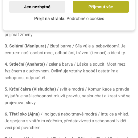
Představuje naše uzemnění, stabilitu, rodinu a základní fyzické
Jen nezbytné
Přijmout vše
potřeby.
Přejít na stránku Podrobně o cookies
2. Sakrální (Svadhisthana)
/ oranžová barva / Emoce a kreativita.
Souvisí s radostí ze života, sexualitou, tvořivostí a schopností
přijímat změny.
3. Solární (Manipura)
/ žlutá barva / Síla vůle a sebevědomí. Je
centrem naší osobní moci, odhodlání, trávení (i emocí) a identity.
4. Srdeční (Anahata)
/ zelená barva / Láska a soucit. Most mezi
fyzičnem a duchovnem. Ovlivňuje vztahy k sobě i ostatním a
schopnost odpouštět.
5. Krční čakra (Vishuddha) /
světle modrá / Komunikace a pravda.
Vyjadřuje naši schopnost mluvit pravdu, naslouchat a kreativně se
projevovat slovy.
6. Třetí oko (Ajna)
/ Indigová nebo tmavě modrá / Intuice a vhled.
Je spojena s vnitřním věděním, představivostí a schopností vidět
věci pod povrchem.