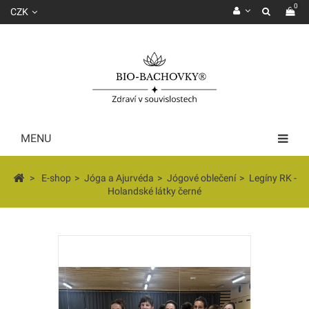
0
CZK
MENU
>
E-shop
>
Jóga a Ajurvéda
>
Jógové oblečení
>
Legíny RK -
Holandské látky černé