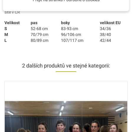
Látky z Holandska
šité v ČR
Velikost
pas
boky
velikost EU
S
52-68 cm
83-93 cm
34/36
M
70/79 cm
96/106 cm
38/40
L
80/89 cm
107/117 cm
42/44
2 dalších produktů ve stejné kategorii: