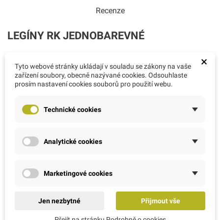
Recenze
LEGÍNY RK JEDNOBAREVNÉ
×
Tyto webové stránky ukládají v souladu se zákony na vaše
Proč si vybrat legíny RK?
zařízení soubory, obecně nazývané cookies. Odsouhlaste
Legíny RK jsou navrženy a vyzkoušeny tak,
prosím nastavení cookies souborů pro použití webu.
aby splňovaly ty nejnáročnější požadavky pro
Technické cookies
pohyb i módu.
Analytické cookies
RK - Romana Kotěrová jako jógová lektorka jsem
navrhla celou kolekci. Miluji pohyb a módu, která dá
vyniknout, je elegantní, jednoduchá, pohodlná a snad
i zajímavá.
Marketingové cookies
Gramáž materiálu: 200 g/m2
Jen nezbytné
Přijmout vše
Složení materiálu: 84%PA / 16%EL
Certifikace materiálu: OEKO TEX STANDART Product Class I
Přejít na stránku Podrobně o cookies