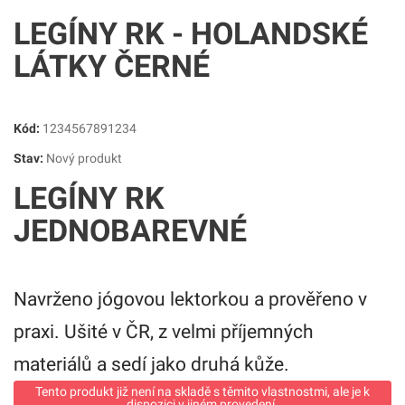
LEGÍNY RK - HOLANDSKÉ
LÁTKY ČERNÉ
Kód:
1234567891234
Stav:
Nový produkt
LEGÍNY RK
JEDNOBAREVNÉ
Navrženo jógovou lektorkou a prověřeno v
praxi. Ušité v ČR, z velmi příjemných
materiálů a sedí jako druhá kůže.
Tento produkt již není na skladě s těmito vlastnostmi, ale je k
dispozici v jiném provedení.