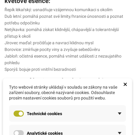
květové esence:
Řepík lékařský: usnadňuje vzájemnou komunikaci s okolím
Dub letní: pomáhá poznat své limity/hranice únosnosti a poznat
potřebu odpočinku
Netýkavka: pomáhá získat klidnější, chápavější a tolerantnější
přístup k okolí
Jírovec maďal: pročišťuje a navrací klidnou mysl
Borovice: zmírňuje pocity viny a zvyšuje sebedůvěru
Jabloň: očistná esence, pomáhá vnímat události z nezaujatého
pohledu
Sporýš: bojuje proti vnitřní bezradnosti
Aura parfém Stres obsahuje tyto bio
×
Tyto webové stránky ukládají v souladu se zákony na vaše
esenciální oleje:
zařízení soubory, obecně nazývané cookies. Odsouhlaste
prosím nastavení cookies souborů pro použití webu.
Lavandin: zklidňuje tělo i mysl
Pelargonie: pomáhá s obnovením rovnováhy
Technické cookies
Máta: navrací aktivního ducha
Rozmarýn: pomáhá překonat a odolávat stresové zátěži
Použití:
Analytické cookies