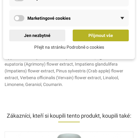
1-3 střiky nad hlavou v době potřeby. Aura parfém vás zahalí do
voňavé mlhy a jemným působením bude harmonizovat..
Ostatní informace:
Marketingové cookies
Vyrobeno ve Francii, Elixirs & Co, Paříž, Francie.
Výhradní zastoupení: AMC RATIO s.r.o., Arch. Weisse 1089, Řevnice,
Jen nezbytné
Přijmout vše
25230. E-mail: info@bio-bachovky.cz, www.bio-bachovky.cz
Ingrédients INCI:
Přejít na stránku Podrobně o cookies
Alcohol denat, Water (Aqua), Fragrance (Parfum), Alcohol, Aesculus
hippocastanum (White chestnut) flower extract, Agrimonia
eupatoria (Agrimony) flower extract, Impatiens glandulifera
(Impatiens) flower extract, Pinus sylvestris (Crab apple) flower
extract, Verbena officinalis (Vervain) flower extract, Linalool,
Limonene, Geraniol, Coumarin.
Zákazníci, kteří si koupili tento produkt, koupili také: