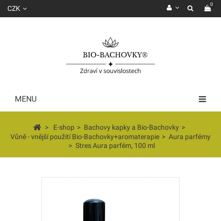
0
CZK
MENU
>
E-shop
>
Bachovy kapky a Bio-Bachovky
>
Vůně - vnější použití Bio-Bachovky+aromaterapie
>
Aura parfémy
>
Stres Aura parfém, 100 ml