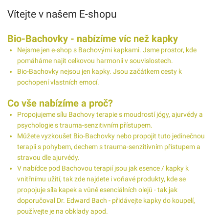
Vítejte v našem E-shopu
Bio-Bachovky - nabízíme víc než kapky
Nejsme jen e-shop s Bachovými kapkami. Jsme prostor, kde
pomáháme najít celkovou harmonii v souvislostech.
Bio-Bachovky nejsou jen kapky. Jsou začátkem cesty k
pochopení vlastních emocí.
Co vše nabízíme a proč?
Propojujeme sílu Bachovy terapie s moudrostí jógy, ajurvédy a
psychologie s trauma-senzitivním přístupem.
Můžete vyzkoušet Bio-Bachovky nebo propojit tuto jedinečnou
terapii s pohybem, dechem s trauma-senzitivním přístupem a
stravou dle ajurvédy.
V nabídce pod Bachovou terapií jsou jak esence / kapky k
vnitřnímu užití, tak zde najdete i voňavé produkty, kde se
propojuje síla kapek a vůně esenciálních olejů - tak jak
doporučoval Dr. Edward Bach - přidávejte kapky do koupelí,
používejte je na obklady apod.