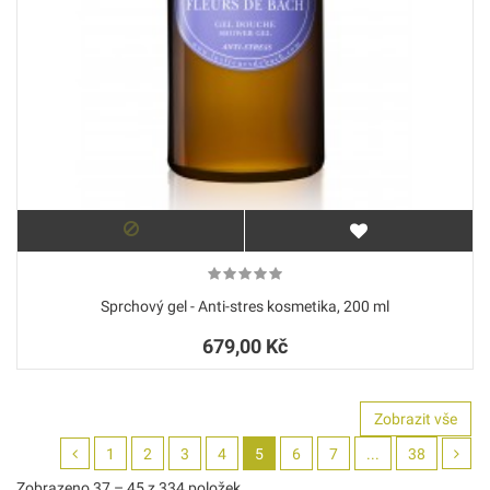
Sprchový gel - Anti-stres kosmetika, 200 ml
679,00 Kč
Zobrazit vše
1
2
3
4
5
6
7
...
38
Zobrazeno 37 – 45 z 334 položek