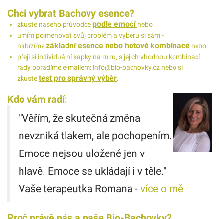
Chci vybrat Bachovy esence?
podle emocí
zkuste našeho průvodce
nebo
umím pojmenovat svůj problém a vyberu si sám -
základní esence nebo hotové kombinace
nabízíme
nebo
přeji si individuální kapky na míru, s jejich vhodnou kombinací
rády poradíme e-mailem: info@bio-bachovky.cz nebo si
test pro správný výběr
zkuste
.
Kdo vám radí:
"Věřím, že skutečná změna
nevzniká tlakem, ale pochopením.
Emoce nejsou uložené jen v
hlavě. Emoce se ukládají i v těle."
Vaše terapeutka Romana -
více o mě
Proč právě nás a naše Bio-Bachovky?