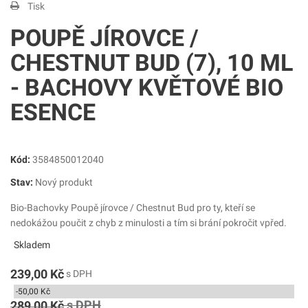
Tisk
POUPĚ JÍROVCE /
CHESTNUT BUD (7), 10 ML
- BACHOVY KVĚTOVÉ BIO
ESENCE
Kód:
3584850012040
Stav:
Nový produkt
Bio-Bachovky Poupě jírovce / Chestnut Bud pro ty, kteří se
nedokážou poučit z chyb z minulosti a tím si brání pokročit vpřed.
Skladem
239,00 Kč
s DPH
-50,00 Kč
s DPH
289,00 Kč