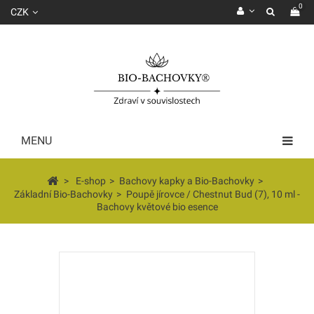
0
CZK
MENU
>
E-shop
>
Bachovy kapky a Bio-Bachovky
>
Základní Bio-Bachovky
>
Poupě jírovce / Chestnut Bud (7), 10 ml -
Bachovy květové bio esence