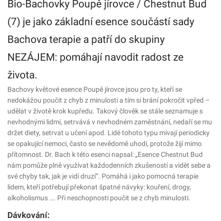
Bio-Bachovky Poupě jírovce / Chestnut Bud
(7) je jako základní esence součástí sady
Bachova terapie a patří do skupiny
NEZÁJEM: pomáhají navodit radost ze
života.
Bachovy květové esence Poupě jírovce jsou pro ty, kteří se
nedokážou poučit z chyb z minulosti a tím si brání pokročit vpřed –
udělat v životě krok kupředu. Takový člověk se stále seznamuje s
nevhodnými lidmi, setrvává v nevhodném zaměstnání, nedaří se mu
držet diety, setrvat u učení apod. Lidé tohoto typu mívají periodicky
se opakující nemoci, často se nevědomě uhodí, protože žijí mimo
přítomnost. Dr. Bach k této esenci napsal: „Esence Chestnut Bud
nám pomůže plně využívat každodenních zkušeností a vidět sebe a
své chyby tak, jak je vidí druzí“. Pomáhá i jako pomocná terapie
lidem, kteří potřebují překonat špatné návyky: kouření, drogy,
alkoholismus …. Při neschopnosti poučit se z chyb minulosti.
Dávkování: