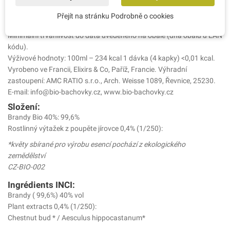
chronický stav.
Přejít na stránku Podrobně o cookies
Ostatní informace:
Minimální trvanlivost do data uvedeného na obale (dna obalu u EAN
kódu).
Výživové hodnoty: 100ml – 234 kcal 1 dávka (4 kapky) <0,01 kcal.
Vyrobeno ve Francii, Elixirs & Co, Paříž, Francie. Výhradní
zastoupení: AMC RATIO s.r.o., Arch. Weisse 1089, Řevnice, 25230.
E-mail: info@bio-bachovky.cz, www.bio-bachovky.cz
Složení:
Brandy Bio 40%: 99,6%
Rostlinný výtažek z poupěte jírovce 0,4% (1/250):
*květy sbírané pro výrobu esencí pochází z ekologického
zemědělství
CZ-BIO-002
Ingrédients INCI:
Brandy ( 99,6%) 40% vol
Plant extracts 0,4% (1/250):
Chestnut bud * / Aesculus hippocastanum*