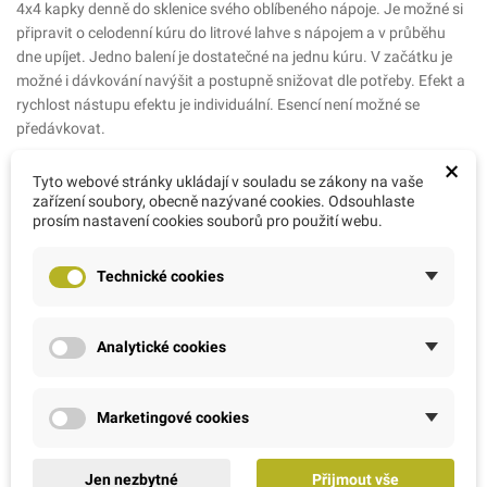
4x4 kapky denně do sklenice svého oblíbeného nápoje. Je možné si
připravit o celodenní kúru do litrové lahve s nápojem a v průběhu
dne upíjet. Jedno balení je dostatečné na jednu kúru. V začátku je
možné i dávkování navýšit a postupně snižovat dle potřeby. Efekt a
rychlost nástupu efektu je individuální. Esencí není možné se
předávkovat.
Balení:
×
Tyto webové stránky ukládají v souladu se zákony na vaše
10 ml esence v lékovce s kapátkem
zařízení soubory, obecně nazývané cookies. Odsouhlaste
Dávkování:
prosím nastavení cookies souborů pro použití webu.
4 kapky dle potřeby (4 kapky 4x denně minimální doporučené
dávkování).
Technické cookies
Obsah:
10 ml
Návod k užívání:
Analytické cookies
4 kapky přidejte do jakéhokoliv nápoje, který momentálně pijete.
Nebo si připravte nápoj na celý den (do ½ lahve nakapejte 12 kapek
a v průběhu dne popíjejte. V krizových stavech podle potřeby
Marketingové cookies
užívejte 4 kapky častěji: nemůžete se předávkovat ani si vypěstovat
závislost.
Jen nezbytné
Přijmout vše
Délka užívání záleží na vás, zda potřebujete překonat krátkodobý či