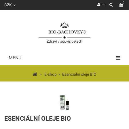
0
CZK
MENU
>
E-shop
>
Esenciální oleje BIO
ESENCIÁLNÍ OLEJE BIO