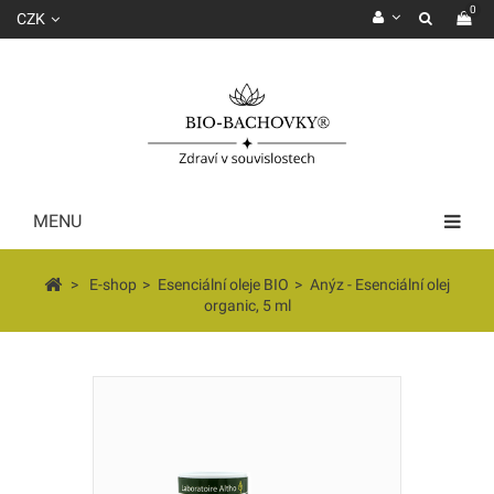
0
CZK
MENU
>
E-shop
>
Esenciální oleje BIO
>
Anýz - Esenciální olej
organic, 5 ml