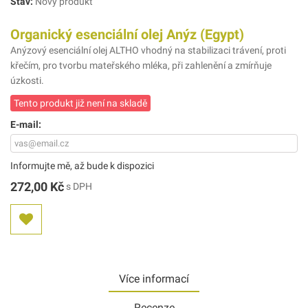
Stav:
Nový produkt
Organický esenciální olej Anýz (Egypt)
Anýzový esenciální olej ALTHO vhodný na stabilizaci trávení, proti
křečím, pro tvorbu mateřského mléka, při zahlenění a zmírňuje
úzkosti.
Tento produkt již není na skladě
E-mail:
Informujte mě, až bude k dispozici
272,00 Kč
s DPH
Více informací
Recenze