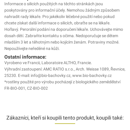
Informace o silicích použitých na těchto stránkách jsou
poskytovány pro informační účely. Nemohou žádným způsobem
nahradit rady lékaře. Pro jakékoliv léčebné použití nebo pokud
chcete získat další informace o silicích, obraťte se na lékaře.
Hořlavý. Perorální podání na doporučení lékaře. Uchovávejte mimo
dosah dětí. Zabraňte kontaktu s očima. Nedoporučuje se dětem
mladším 3 let a těhotným nebo kojícím ženám. Potraviny možné.
Nepoužívejte neředěné na kůži.
Ostatní informace:
Vyrobeno ve Francii, Laboratoire ALTHO, Francie.
Výhradní zastoupení: AMC RATIO s.r.o., Arch. Weisse 1089, Řevnice,
25230. E-mail: info@bio-bachovky.cz, www.bio-bachovky.cz
*rostliny použité pro výrobu pocházejí z biologického zemědělství
FR-BIO-001, CZ-BIO-002
Zákazníci, kteří si koupili tento produkt, koupili také: