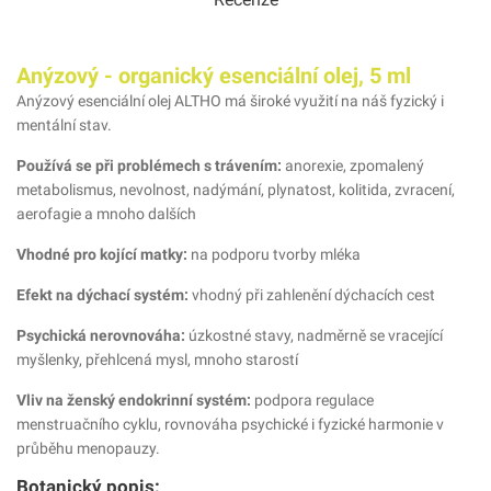
Anýzový - organický esenciální olej, 5 ml
Anýzový esenciální olej ALTHO má široké využití na náš fyzický i
mentální stav.
P
oužívá se při problémech s trávením:
anorexie, zpomalený
metabolismus, nevolnost, nadýmání, plynatost, kolitida, zvracení,
aerofagie a mnoho dalších
Vhodné pro kojící matky:
na podporu tvorby mléka
Efekt na dýchací systém:
vhodný při zahlenění dýchacích cest
Psychická nerovnováha:
úzkostné stavy, nadměrně se vracející
myšlenky, přehlcená mysl, mnoho starostí
Vliv na ženský endokrinní systém:
podpora regulace
menstruačního cyklu, rovnováha psychické i fyzické harmonie v
průběhu menopauzy.
Botanický popis: