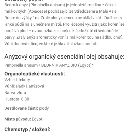
Bedrník anýz (Pimpinella anisum) je jednoletá rostlina z čeledi
miříkovitých (Apiaceae) pocházející ze Středozemí a Malé Asie.
Roste do výšky 1m. Zralé plody/semena se sklízí v září. Daří se ji v
lehké půdě na slunečném místě. Pro léčebné využití i jako koření se
používá plod – dvounažka zelenošedé, šedožluté či šedohnědé
barvy. Zralý anýz aromaticky voní a má kořenitou nasládlou chuť.
Vůni dodává silice, ve které je hlavní složkou anetol.
Anýzový organický esenciální olej obsahuje:
Pimpinella anisum / BEDRNÍK ANÝZ BIO (Egypt)*
Organoleptické vlastnosti:
Vzhled: tekutý
Vůně: sladká anýzová
Barva: žlutá
Hustota: 0,88
Destilované části:
plody
Místo původu:
Egypt
Chemotyp / složení: